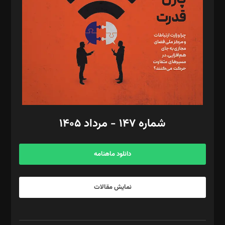
مصطفی مسجدی آرانی، ابوالفضل رجبی، زهرا فکرانه، فائزه فتحی
رستمی،مصطفی باستان
ویرایش: نگار استاد‌‌آقا
طراح یونیفرم: مجید توکلی
فیلمبرداری و عکاسی: امیر شفیعی، مانی لطفی زاده
گرافیک و صفحه‌آرایی: سید‌سبحان‌علی ثابت
مد‌یر توسعه تجاری: کامبیز برید‌
امور مالی: شاپور رهبری، محمد‌ کاظمی‌نیا
امور اد‌اری: راضیه محمود‌ی
شماره ۱۴۷ - مرداد ۱۴۰۵
مرکز تماس: ۰۲۱۴۲۸۲۴۰۰۰
آگهی و مشترکین: ۰۹۱۹۹۹۹۰۴۵۴
دانلود ماهنامه
نمایش مقالات