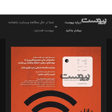
درباره پیوست
شما در حال مطالعه وبسایت ماهنامه
بیشتر بدانید
پیوست هستید.
صاحب امتیاز: موسسه پرسش (پویندگان راز ستاره شمال)
مدیر مسئول: محمدباقر اثنی‌عشری
سردبیر: مهرک محمودی
دبیر تحریریه: میثم قاسمی
د‌بیر ناداستان: سمانه سمیع
د‌بیر خدمت و تجارت: ابوالفضل رجبی
د‌بیر حقوق فناوری: حسام‌الدین ایپکچی
د‌بیر پیوست جهان: مینا پاکدل
د‌بیر تحریریه آنلاین: بابک نقاش
تحریریه‌: مجتبی محمود‌ی، آرش برهمند، یسنا امان‌پور، سروش کرمیان،