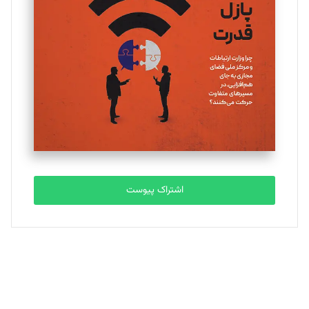
یسنا امان‌پور
تحریریه
ملینا جعفری
تحریریه
مصطفی مسجدی آرانی
تحریریه
اشتراک پیوست
بابک نقاش
تحریریه