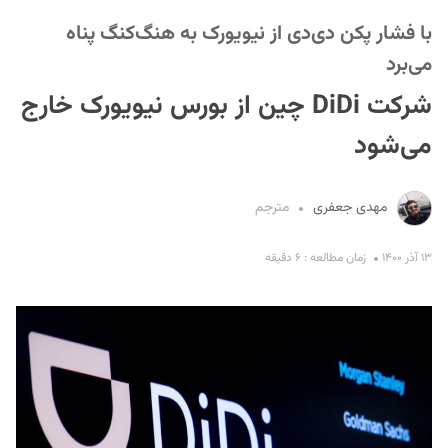
با فشار پکن دی‌دی از نیویورک به هنگ‌کنگ پناه
می‌برد
شرکت DiDi چین از بورس نیویورک خارج
می‌شود
S
مهدی جعفری
مترجم
۱۳ آذر ۱۴۰۰
زمان مطالعه : ۶ دقیقه