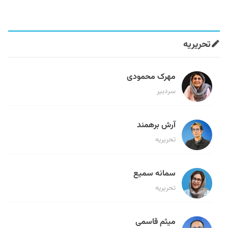
تحریریه
مهرک محمودی
سردبیر
آرش برهمند
تحریریه
سمانه سمیع
تحریریه
میثم قاسمی