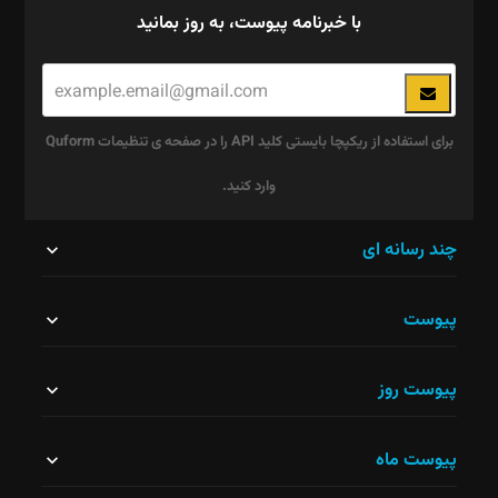
با خبرنامه پیوست، به روز بمانید
برای استفاده از ریکپچا بایستی کلید API را در صفحه ی تنظیمات Quform
وارد کنید.
این
چند رسانه ای
قسمت
پیوست
نباید
خالی
پیوست روز
رها
شود.
پیوست ماه