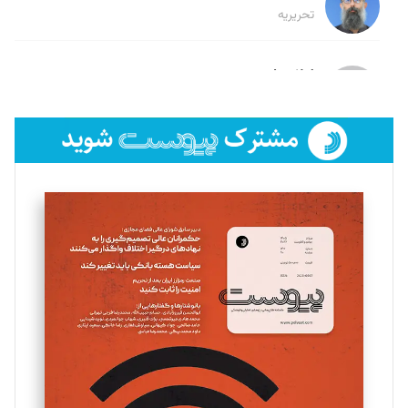
تحریریه
لیلا حنارود
تحریریه
فائزه فتحی رستمی
تحریریه
سروش کرمیان
تحریریه
مینا پاکدل
تحریریه