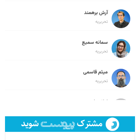
آرش برهمند
تحریریه
سمانه سمیع
تحریریه
میثم قاسمی
تحریریه
لیلا حنارود
تحریریه
فائزه فتحی رستمی