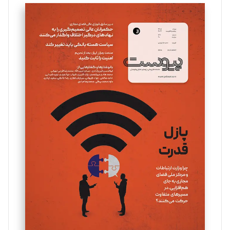
تحریریه
سروش کرمیان
تحریریه
مینا پاکدل
تحریریه
یسنا امان‌پور
تحریریه
ملینا جعفری
تحریریه