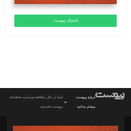
مصطفی مسجدی آرانی
تحریریه
اشتراک پیوست
بابک نقاش
تحریریه
درباره پیوست
شما در حال مطالعه وبسایت ماهنامه
بیشتر بدانید
پیوست هستید.
صاحب امتیاز: موسسه پرسش (پویندگان راز ستاره شمال)
مدیر مسئول: محمدباقر اثنی‌عشری