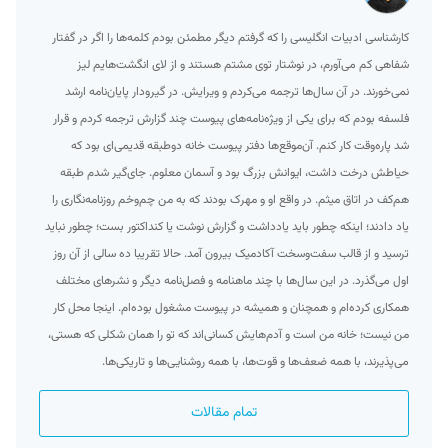
کارشناسی ادبیات انگلیسی را که گرفتم دیگر مطمئن بودم کلمه‌ها را اگر در گفتار
شفاهی کم می‌آورم، در نوشتار توی مشتم هستند و از لای انگشت‌هایم لیز
نمی‌خورند. در آن سال‌ها ترجمه می‌کردم و ویرایش. در گیرودار پایان‌نامه ارشد
فلسفه بودم که برای یکی از ویژه‌نامه‌های پیوست چند گزارش ترجمه کردم و قرار
شد پاره‌وقت کار کنم. آن‌موقع‌ها دفتر پیوست خانه دوطبقه قدیمی‌ای بود که
حیاطش درخت داشت، ایوانش بزرگ بود و آسمان معلوم. جای‌گیر شدم طبقه
هم‌کف در اتاق میثم. در واقع او و مهرک بودند که به من چم‌وخم روزنامه‌نگاری را
یاد دادند؛ اینکه چطور باید یادداشت و گزارش نوشت یا کنداکتور بست؛ چطور نباید
ترسید و از قالب سفت‌وسخت آکادمیک بیرون آمد. حالا تقریبا ده سالی از آن روز
اول می‌گذرد. در این سال‌ها با چند ماهنامه و فصل‌نامه دیگر و نشرهای مختلف
همکاری کرده‌ام و همچنان و همیشه در پیوست مشغول بوده‌ام. اینجا محل کار
من نیست؛ خانه من است و آدم‌هایش کسانی‌اند که تو را همان شکلی که هستی،
می‌پذیرند، با همه ضعف‌ها و قوت‌ها، با همه روشنایی‌ها و تاریکی‌ها.
تمام مقالات