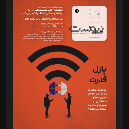
سردبیر: مهرک محمودی
دبیر تحریریه: میثم قاسمی
د‌بیر ناداستان: سمانه سمیع
د‌بیر خدمت و تجارت: ابوالفضل رجبی
د‌بیر حقوق فناوری: حسام‌الدین ایپکچی
د‌بیر پیوست جهان: مینا پاکدل
د‌بیر تحریریه آنلاین: بابک نقاش
تحریریه‌: مجتبی محمود‌ی، آرش برهمند، یسنا امان‌پور، سروش کرمیان،
مصطفی مسجدی آرانی، ابوالفضل رجبی، زهرا فکرانه، فائزه فتحی
رستمی،مصطفی باستان
ویرایش: نگار استاد‌‌آقا
طراح یونیفرم: مجید توکلی
فیلمبرداری و عکاسی: امیر شفیعی، مانی لطفی زاده
گرافیک و صفحه‌آرایی: سید‌سبحان‌علی ثابت
مد‌یر توسعه تجاری: کامبیز برید‌
امور مالی: شاپور رهبری، محمد‌ کاظمی‌نیا