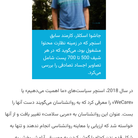
جاشوا اسکلار، کارمند سابق
اسنچر که در زمینه نظارت محتوا
مشغول بود، می‌گوید که در هر
شیف 500 تا 700 پست شامل
تصاویر اجساد تصادفی را بررسی
می‌کرد.
در سال 2018، اسنچر سیاست‌های «ما اهمیت می‌دهیم» یا
«WeCare» را معرفی کرد که به روانشناسان می‌گویند دست آنها را
بست. عنوان این روانشناسان به «مربی سلامت» تغییر یافت و از آنها
خواسته شد که ارزیابی یا معاینه روانشناسی انجام ندهند و تنها به
شکل قدم زدن کوتاه یا گوش کردن به موسیقی آرامش بخش به