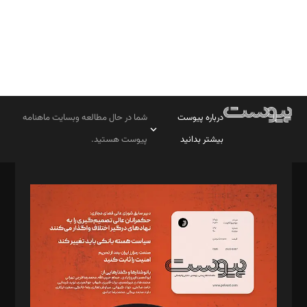
درباره پیوست
شما در حال مطالعه وبسایت ماهنامه
بیشتر بدانید
پیوست هستید.
صاحب امتیاز: موسسه پرسش (پویندگان راز ستاره شمال)
مدیر مسئول: محمدباقر اثنی‌عشری
سردبیر: مهرک محمودی
دبیر تحریریه: میثم قاسمی
د‌بیر ناداستان: سمانه سمیع
د‌بیر خدمت و تجارت: ابوالفضل رجبی
د‌بیر حقوق فناوری: حسام‌الدین ایپکچی
د‌بیر پیوست جهان: مینا پاکدل