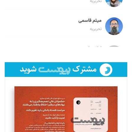
تحریریه
میثم قاسمی
تحریریه
لیلا حنارود
تحریریه
فائزه فتحی رستمی
تحریریه
سروش کرمیان
تحریریه