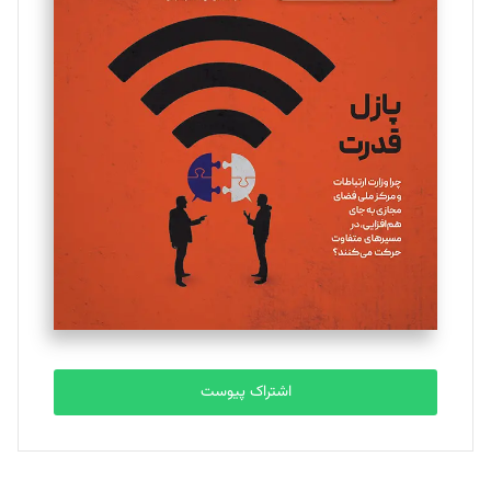
مینا پاکدل
تحریریه
یسنا امان‌پور
تحریریه
ملینا جعفری
تحریریه
مصطفی مسجدی آرانی
تحریریه
اشتراک پیوست
بابک نقاش
تحریریه