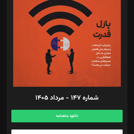
د‌بیر تحریریه آنلاین: بابک نقاش
تحریریه‌: مجتبی محمود‌ی، آرش برهمند، یسنا امان‌پور، سروش کرمیان،
مصطفی مسجدی آرانی، ابوالفضل رجبی، زهرا فکرانه، فائزه فتحی
رستمی،مصطفی باستان
ویرایش: نگار استاد‌‌آقا
طراح یونیفرم: مجید توکلی
فیلمبرداری و عکاسی: امیر شفیعی، مانی لطفی زاده
گرافیک و صفحه‌آرایی: سید‌سبحان‌علی ثابت
مد‌یر توسعه تجاری: کامبیز برید‌
امور مالی: شاپور رهبری، محمد‌ کاظمی‌نیا
امور اد‌اری: راضیه محمود‌ی
شماره ۱۴۷ - مرداد ۱۴۰۵
مرکز تماس: ۰۲۱۴۲۸۲۴۰۰۰
آگهی و مشترکین: ۰۹۱۹۹۹۹۰۴۵۴
دانلود ماهنامه