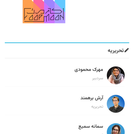
تحریریه
مهرک محمودی
سردبیر
آرش برهمند
تحریریه
سمانه سمیع