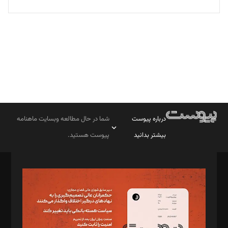
تحریریه
درباره پیوست
شما در حال مطالعه وبسایت ماهنامه
بیشتر بدانید
پیوست هستید.
صاحب امتیاز: موسسه پرسش (پویندگان راز ستاره شمال)
مدیر مسئول: محمدباقر اثنی‌عشری
سردبیر: مهرک محمودی
دبیر تحریریه: میثم قاسمی
د‌بیر ناداستان: سمانه سمیع