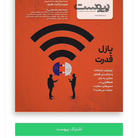
مینا پاکدل
تحریریه
یسنا امان‌پور
تحریریه
ملینا جعفری
تحریریه
مصطفی مسجدی آرانی
تحریریه
اشتراک پیوست
بابک نقاش