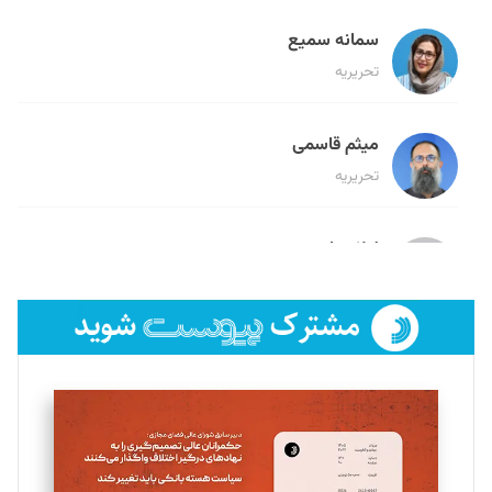
سمانه سمیع
تحریریه
میثم قاسمی
تحریریه
لیلا حنارود
تحریریه
فائزه فتحی رستمی
تحریریه
سروش کرمیان
تحریریه