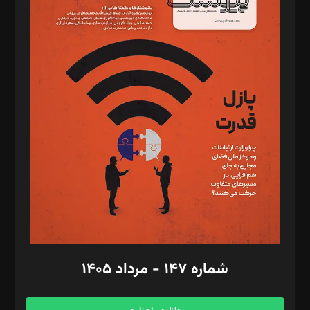
د‌بیر خدمت و تجارت: ابوالفضل رجبی
د‌بیر حقوق فناوری: حسام‌الدین ایپکچی
د‌بیر پیوست جهان: مینا پاکدل
د‌بیر تحریریه آنلاین: بابک نقاش
تحریریه‌: مجتبی محمود‌ی، آرش برهمند، یسنا امان‌پور، سروش کرمیان،
مصطفی مسجدی آرانی، ابوالفضل رجبی، زهرا فکرانه، فائزه فتحی
رستمی،مصطفی باستان
ویرایش: نگار استاد‌‌آقا
طراح یونیفرم: مجید توکلی
فیلمبرداری و عکاسی: امیر شفیعی، مانی لطفی زاده
گرافیک و صفحه‌آرایی: سید‌سبحان‌علی ثابت
مد‌یر توسعه تجاری: کامبیز برید‌
امور مالی: شاپور رهبری، محمد‌ کاظمی‌نیا
امور اد‌اری: راضیه محمود‌ی
شماره ۱۴۷ - مرداد ۱۴۰۵
مرکز تماس: ۰۲۱۴۲۸۲۴۰۰۰
آگهی و مشترکین: ۰۹۱۹۹۹۹۰۴۵۴