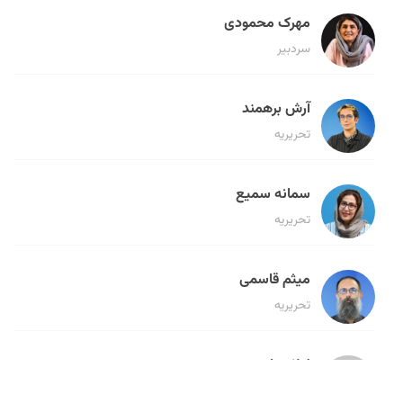
مهرک محمودی
سردبیر
آرش برهمند
تحریریه
سمانه سمیع
تحریریه
میثم قاسمی
تحریریه
لیلا حنارود
تحریریه