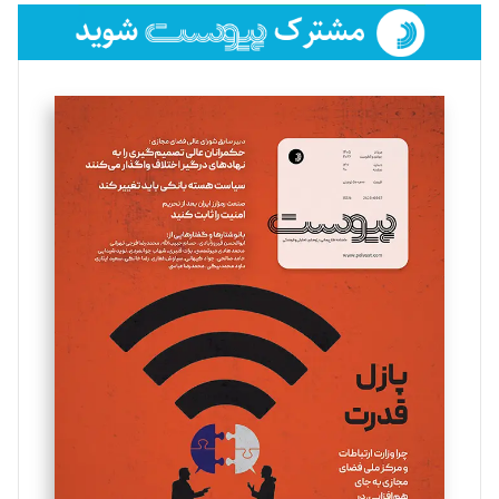
فائزه فتحی رستمی
تحریریه
سروش کرمیان
تحریریه
مینا پاکدل
تحریریه
یسنا امان‌پور
تحریریه
ملینا جعفری