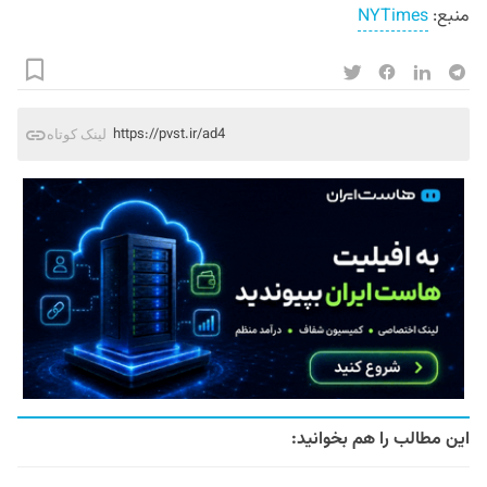
منبع:
NYTimes
https://pvst.ir/ad4
لینک کوتاه
این مطالب را هم بخوانید: