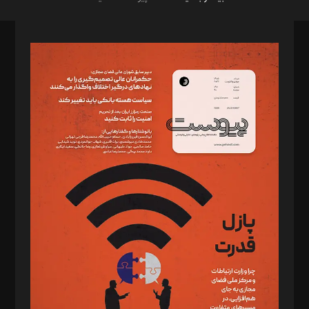
صاحب امتیاز: موسسه پرسش (پویندگان راز ستاره شمال)
مدیر مسئول: محمدباقر اثنی‌عشری
سردبیر: مهرک محمودی
دبیر تحریریه: میثم قاسمی
د‌بیر ناداستان: سمانه سمیع
د‌بیر خدمت و تجارت: ابوالفضل رجبی
د‌بیر حقوق فناوری: حسام‌الدین ایپکچی
د‌بیر پیوست جهان: مینا پاکدل
د‌بیر تحریریه آنلاین: بابک نقاش
تحریریه‌: مجتبی محمود‌ی، آرش برهمند، یسنا امان‌پور، سروش کرمیان،
مصطفی مسجدی آرانی، ابوالفضل رجبی، زهرا فکرانه، فائزه فتحی
رستمی،مصطفی باستان
ویرایش: نگار استاد‌‌آقا
طراح یونیفرم: مجید توکلی
فیلمبرداری و عکاسی: امیر شفیعی، مانی لطفی زاده