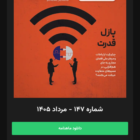
د‌بیر پیوست جهان: مینا پاکدل
د‌بیر تحریریه آنلاین: بابک نقاش
تحریریه‌: مجتبی محمود‌ی، آرش برهمند، یسنا امان‌پور، سروش کرمیان،
مصطفی مسجدی آرانی، ابوالفضل رجبی، زهرا فکرانه، فائزه فتحی
رستمی،مصطفی باستان
ویرایش: نگار استاد‌‌آقا
طراح یونیفرم: مجید توکلی
فیلمبرداری و عکاسی: امیر شفیعی، مانی لطفی زاده
گرافیک و صفحه‌آرایی: سید‌سبحان‌علی ثابت
مد‌یر توسعه تجاری: کامبیز برید‌
امور مالی: شاپور رهبری، محمد‌ کاظمی‌نیا
امور اد‌اری: راضیه محمود‌ی
شماره ۱۴۷ - مرداد ۱۴۰۵
مرکز تماس: ۰۲۱۴۲۸۲۴۰۰۰
آگهی و مشترکین: ۰۹۱۹۹۹۹۰۴۵۴
دانلود ماهنامه