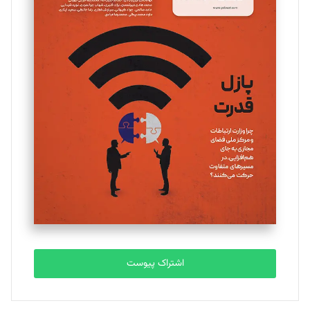
مینا پاکدل
تحریریه
یسنا امان‌پور
تحریریه
ملینا جعفری
تحریریه
مصطفی مسجدی آرانی
تحریریه
اشتراک پیوست
بابک نقاش
تحریریه