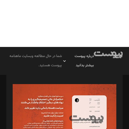
درباره پیوست
شما در حال مطالعه وبسایت ماهنامه
بیشتر بدانید
پیوست هستید.
صاحب امتیاز: موسسه پرسش (پویندگان راز ستاره شمال)
مدیر مسئول: محمدباقر اثنی‌عشری
سردبیر: مهرک محمودی
دبیر تحریریه: میثم قاسمی
د‌بیر ناداستان: سمانه سمیع
د‌بیر خدمت و تجارت: ابوالفضل رجبی
د‌بیر حقوق فناوری: حسام‌الدین ایپکچی