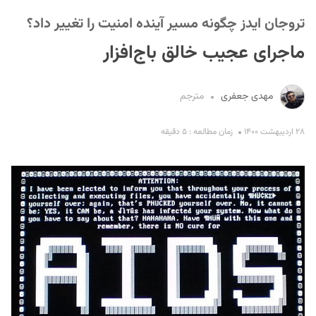
تروجان ایدز چگونه مسیر آینده امنیت را تغییر داد؟
ماجرای عجیب خالق باج‌افزار
مهدی جعفری
مترجم
S
۲۸ اردیبهشت ۱۴۰۰
زمان مطالعه : ۵ دقیقه