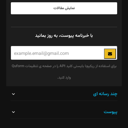
نمایش مقالات
با خبرنامه پیوست، به روز بمانید
برای استفاده از ریکپچا بایستی کلید API را در صفحه ی تنظیمات Quform
وارد کنید.
این
چند رسانه ای
قسمت
پیوست
نباید
خالی