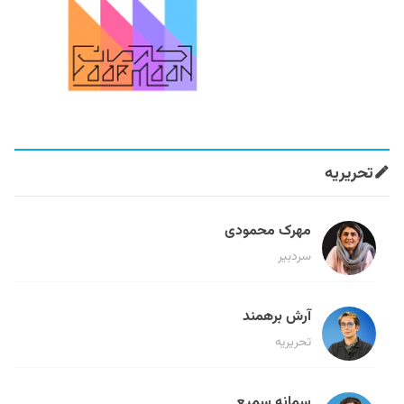
تحریریه
مهرک محمودی
سردبیر
آرش برهمند
تحریریه
سمانه سمیع