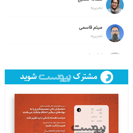
تحریریه
میثم قاسمی
تحریریه
لیلا حنارود
تحریریه
فائزه فتحی رستمی
تحریریه
سروش کرمیان
تحریریه