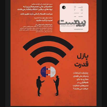
سردبیر: مهرک محمودی
دبیر تحریریه: میثم قاسمی
د‌بیر ناداستان: سمانه سمیع
د‌بیر خدمت و تجارت: ابوالفضل رجبی
د‌بیر حقوق فناوری: حسام‌الدین ایپکچی
د‌بیر پیوست جهان: مینا پاکدل
د‌بیر تحریریه آنلاین: بابک نقاش
تحریریه‌: مجتبی محمود‌ی، آرش برهمند، یسنا امان‌پور، سروش کرمیان،
مصطفی مسجدی آرانی، ابوالفضل رجبی، زهرا فکرانه، فائزه فتحی
رستمی،مصطفی باستان
ویرایش: نگار استاد‌‌آقا
طراح یونیفرم: مجید توکلی
فیلمبرداری و عکاسی: امیر شفیعی، مانی لطفی زاده
گرافیک و صفحه‌آرایی: سید‌سبحان‌علی ثابت
مد‌یر توسعه تجاری: کامبیز برید‌
امور مالی: شاپور رهبری، محمد‌ کاظمی‌نیا