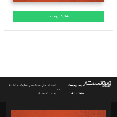
اشتراک پیوست
درباره پیوست
شما در حال مطالعه وبسایت ماهنامه
بیشتر بدانید
پیوست هستید.
صاحب امتیاز: موسسه پرسش (پویندگان راز ستاره شمال)
مدیر مسئول: محمدباقر اثنی‌عشری