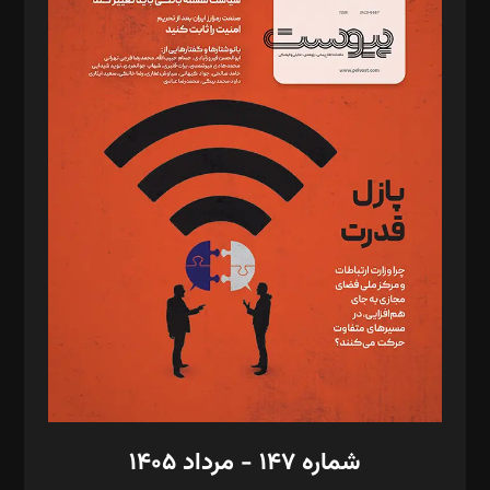
د‌بیر ناداستان: سمانه سمیع
د‌بیر خدمت و تجارت: ابوالفضل رجبی
د‌بیر حقوق فناوری: حسام‌الدین ایپکچی
د‌بیر پیوست جهان: مینا پاکدل
د‌بیر تحریریه آنلاین: بابک نقاش
تحریریه‌: مجتبی محمود‌ی، آرش برهمند، یسنا امان‌پور، سروش کرمیان،
مصطفی مسجدی آرانی، ابوالفضل رجبی، زهرا فکرانه، فائزه فتحی
رستمی،مصطفی باستان
ویرایش: نگار استاد‌‌آقا
طراح یونیفرم: مجید توکلی
فیلمبرداری و عکاسی: امیر شفیعی، مانی لطفی زاده
گرافیک و صفحه‌آرایی: سید‌سبحان‌علی ثابت
مد‌یر توسعه تجاری: کامبیز برید‌
امور مالی: شاپور رهبری، محمد‌ کاظمی‌نیا
امور اد‌اری: راضیه محمود‌ی
شماره ۱۴۷ - مرداد ۱۴۰۵
مرکز تماس: ۰۲۱۴۲۸۲۴۰۰۰