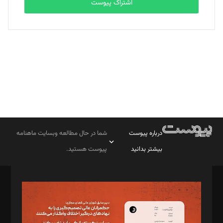
اشتراک پیوست
بابک نقاش
تحریریه
درباره پیوست
شما در حال مطالعه وبسایت ماهنامه
بیشتر بدانید
پیوست هستید.
صاحب امتیاز: موسسه پرسش (پویندگان راز ستاره شمال)
مدیر مسئول: محمدباقر اثنی‌عشری
سردبیر: مهرک محمودی
دبیر تحریریه: میثم قاسمی