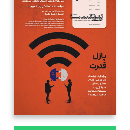
سروش کرمیان
تحریریه
مینا پاکدل
تحریریه
یسنا امان‌پور
تحریریه
ملینا جعفری
تحریریه
مصطفی مسجدی آرانی
تحریریه