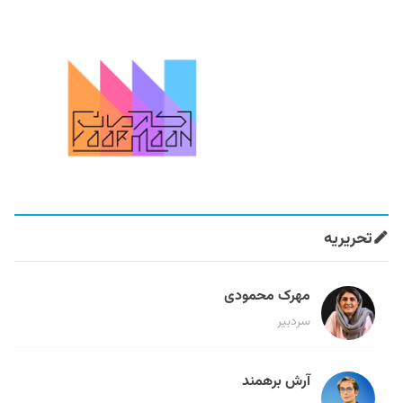
تحریریه
مهرک محمودی
سردبیر
آرش برهمند