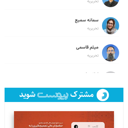
تحریریه
سمانه سمیع
تحریریه
میثم قاسمی
تحریریه
لیلا حنارود
تحریریه
فائزه فتحی رستمی
تحریریه