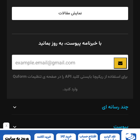
نمایش مقالات
با خبرنامه پیوست، به روز بمانید
برای استفاده از ریکپچا بایستی کلید API را در صفحه ی تنظیمات Quform
وارد کنید.
این
چند رسانه ای
قسمت
x
پیوست
نباید
خالی