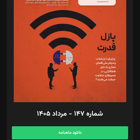
د‌بیر حقوق فناوری: حسام‌الدین ایپکچی
د‌بیر پیوست جهان: مینا پاکدل
د‌بیر تحریریه آنلاین: بابک نقاش
تحریریه‌: مجتبی محمود‌ی، آرش برهمند، یسنا امان‌پور، سروش کرمیان،
مصطفی مسجدی آرانی، ابوالفضل رجبی، زهرا فکرانه، فائزه فتحی
رستمی،مصطفی باستان
ویرایش: نگار استاد‌‌آقا
طراح یونیفرم: مجید توکلی
فیلمبرداری و عکاسی: امیر شفیعی، مانی لطفی زاده
گرافیک و صفحه‌آرایی: سید‌سبحان‌علی ثابت
مد‌یر توسعه تجاری: کامبیز برید‌
امور مالی: شاپور رهبری، محمد‌ کاظمی‌نیا
امور اد‌اری: راضیه محمود‌ی
شماره ۱۴۷ - مرداد ۱۴۰۵
مرکز تماس: ۰۲۱۴۲۸۲۴۰۰۰
آگهی و مشترکین: ۰۹۱۹۹۹۹۰۴۵۴
دانلود ماهنامه