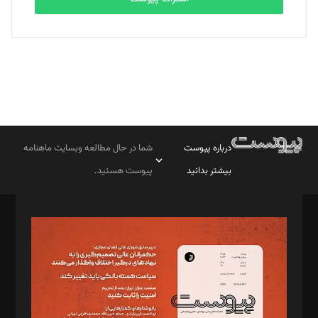
درباره پیوست
شما در حال مطالعه وبسایت ماهنامه
بیشتر بدانید
پیوست هستید.
صاحب امتیاز: موسسه پرسش (پویندگان راز ستاره شمال)
مدیر مسئول: محمدباقر اثنی‌عشری
سردبیر: مهرک محمودی
دبیر تحریریه: میثم قاسمی
د‌بیر ناداستان: سمانه سمیع
د‌بیر خدمت و تجارت: ابوالفضل رجبی