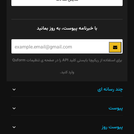
با خبرنامه پیوست، به روز بمانید
برای استفاده از ریکپچا بایستی کلید API را در صفحه ی تنظیمات Quform
وارد کنید.
این
چند رسانه ای
قسمت
پیوست
نباید
خالی
پیوست روز
رها