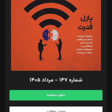
د‌بیر تحریریه آنلاین: بابک نقاش
تحریریه‌: مجتبی محمود‌ی، آرش برهمند، یسنا امان‌پور، سروش کرمیان،
مصطفی مسجدی آرانی، ابوالفضل رجبی، زهرا فکرانه، فائزه فتحی
رستمی،مصطفی باستان
ویرایش: نگار استاد‌‌آقا
طراح یونیفرم: مجید توکلی
فیلمبرداری و عکاسی: امیر شفیعی، مانی لطفی زاده
گرافیک و صفحه‌آرایی: سید‌سبحان‌علی ثابت
مد‌یر توسعه تجاری: کامبیز برید‌
امور مالی: شاپور رهبری، محمد‌ کاظمی‌نیا
امور اد‌اری: راضیه محمود‌ی
شماره ۱۴۷ - مرداد ۱۴۰۵
مرکز تماس: ۰۲۱۴۲۸۲۴۰۰۰
آگهی و مشترکین: ۰۹۱۹۹۹۹۰۴۵۴
دانلود ماهنامه
نمایش مقالات