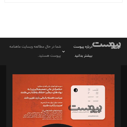
درباره پیوست
شما در حال مطالعه وبسایت ماهنامه
بیشتر بدانید
پیوست هستید.
صاحب امتیاز: موسسه پرسش (پویندگان راز ستاره شمال)
مدیر مسئول: محمدباقر اثنی‌عشری
سردبیر: مهرک محمودی
دبیر تحریریه: میثم قاسمی
د‌بیر ناداستان: سمانه سمیع
د‌بیر خدمت و تجارت: ابوالفضل رجبی
د‌بیر حقوق فناوری: حسام‌الدین ایپکچی
د‌بیر پیوست جهان: مینا پاکدل