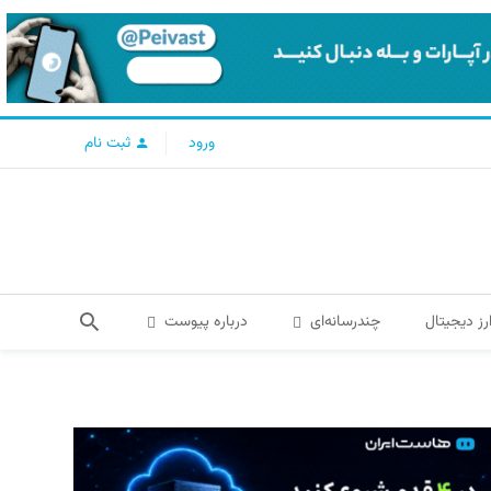
ورود
ثبت نام
رز دیجیتال
چندرسانه‌ای
درباره پیوست