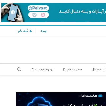
ورود
ثبت نام
رز دیجیتال
چندرسانه‌ای
درباره پیوست