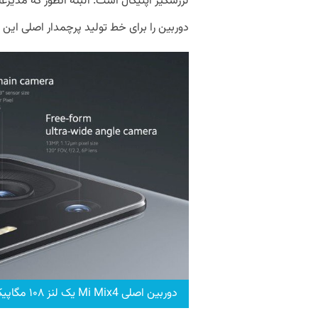
لرزشگیر اپتیکال است. البته آنطور که مدیر
دوربین را برای خط تولید پرچمدار اصلی این
دوربین اصلی Mi Mix4 یک لنز ۱۰۸ مگاپیکسلی ساخته شده توسط سامسونگ است.