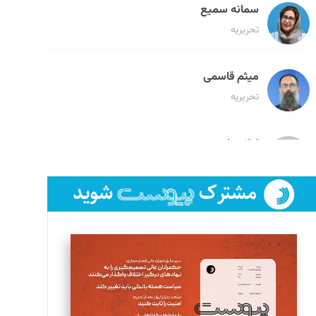
سمانه سمیع
تحریریه
میثم قاسمی
تحریریه
لیلا حنارود
تحریریه
فائزه فتحی رستمی
تحریریه
سروش کرمیان
تحریریه