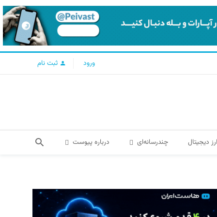
ورود
ثبت نام
رز دیجیتال
چندرسانه‌ای
درباره پیوست