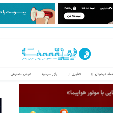
صاد دیجیتال
فناوری
بازار سرمایه
هوش مصنوعی
ا