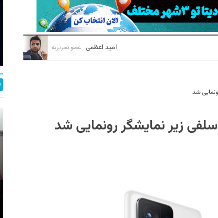
امید اعظمی
عضو تحریریه