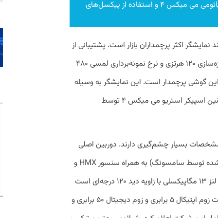
نمایی از تکنولوژی دوربین زیر نمایشگر شیائومی می میکس ۴ و استفاده از پیکسل‌های
نمایشگر آمولد می میکس ۴ مانند نمایشگر اکثر پرچمداران بازار است. پشتیبانی از
HDR10+، P3 gamut، 10bit Color، نرخ تازه‌سازی ۱۲۰ هرتزی و نرخ نمونه‌برداری لمسی ۴۸۰
 این گوشی پرچمدار است. این نمایشگر به وسیله
گوریلاگلس Victus محافظت می‌شود. همچنین اسپیکر استریو می میکس ۴ توسط
مشخصات بسیار چشم‌گیری دارند. دوربین اصلی
این گوشی یک لنز ۱۰۸ مگاپیکسلی (ساخته شده توسط سامسونگ) به همراه سنسور HMX و
لرزشگیر اپتیکال است. دوربین دوم آن دارای لنز ۱۳ مگاپیکسلی با زاویه دید ۱۲۰ درجه‌ای است
و دوربین سوم هم لنز ۸ مگاپیکسلی با قابلیت زوم اپتیکال ۵ برابری و زوم دیجیتال ۵۰ برابری و