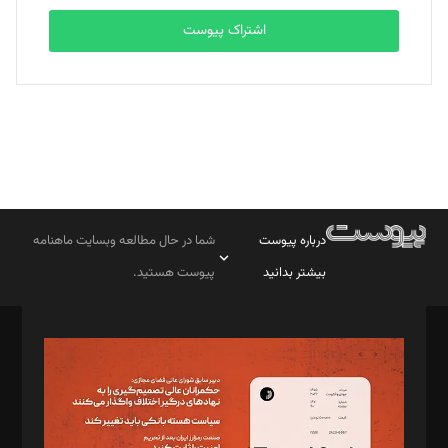
اشتراک پیوست
درباره پیوست
شما در حال مطالعه وبسایت ماهنامه
بیشتر بدانید
پیوست هستید.
صاحب امتیاز: موسسه پرسش (پویندگان راز ستاره شمال)
مدیر مسئول: محمدباقر اثنی‌عشری
سردبیر: مهرک محمودی
دبیر تحریریه: میثم قاسمی
د‌بیر ناداستان: سمانه سمیع