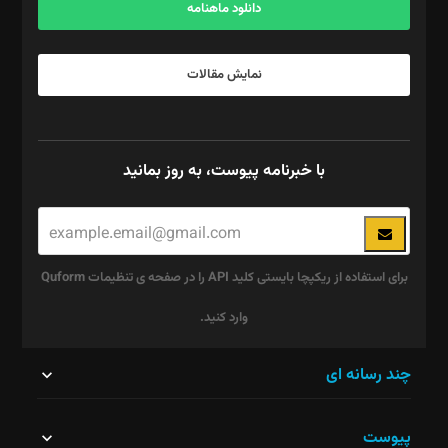
دانلود ماهنامه
نمایش مقالات
با خبرنامه پیوست، به روز بمانید
برای استفاده از ریکپچا بایستی کلید API را در صفحه ی تنظیمات Quform
وارد کنید.
این
چند رسانه ای
قسمت
پیوست
نباید