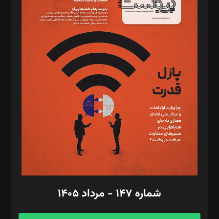
د‌بیر خدمت و تجارت: ابوالفضل رجبی
د‌بیر حقوق فناوری: حسام‌الدین ایپکچی
د‌بیر پیوست جهان: مینا پاکدل
د‌بیر تحریریه آنلاین: بابک نقاش
تحریریه‌: مجتبی محمود‌ی، آرش برهمند، یسنا امان‌پور، سروش کرمیان،
مصطفی مسجدی آرانی، ابوالفضل رجبی، زهرا فکرانه، فائزه فتحی
رستمی،مصطفی باستان
ویرایش: نگار استاد‌‌آقا
طراح یونیفرم: مجید توکلی
فیلمبرداری و عکاسی: امیر شفیعی، مانی لطفی زاده
گرافیک و صفحه‌آرایی: سید‌سبحان‌علی ثابت
مد‌یر توسعه تجاری: کامبیز برید‌
امور مالی: شاپور رهبری، محمد‌ کاظمی‌نیا
امور اد‌اری: راضیه محمود‌ی
شماره ۱۴۷ - مرداد ۱۴۰۵
مرکز تماس: ۰۲۱۴۲۸۲۴۰۰۰
آگهی و مشترکین: ۰۹۱۹۹۹۹۰۴۵۴