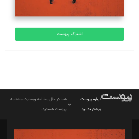
اشتراک پیوست
درباره پیوست
شما در حال مطالعه وبسایت ماهنامه
بیشتر بدانید
پیوست هستید.
صاحب امتیاز: موسسه پرسش (پویندگان راز ستاره شمال)
مدیر مسئول: محمدباقر اثنی‌عشری