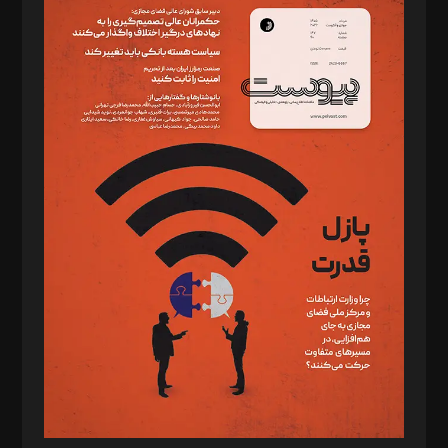
سردبیر: مهرک محمودی
دبیر تحریریه: میثم قاسمی
د‌بیر ناداستان: سمانه سمیع
د‌بیر خدمت و تجارت: ابوالفضل رجبی
د‌بیر حقوق فناوری: حسام‌الدین ایپکچی
د‌بیر پیوست جهان: مینا پاکدل
د‌بیر تحریریه آنلاین: بابک نقاش
تحریریه‌: مجتبی محمود‌ی، آرش برهمند، یسنا امان‌پور، سروش کرمیان،
مصطفی مسجدی آرانی، ابوالفضل رجبی، زهرا فکرانه، فائزه فتحی
رستمی،مصطفی باستان
ویرایش: نگار استاد‌‌آقا
طراح یونیفرم: مجید توکلی
فیلمبرداری و عکاسی: امیر شفیعی، مانی لطفی زاده
گرافیک و صفحه‌آرایی: سید‌سبحان‌علی ثابت
مد‌یر توسعه تجاری: کامبیز برید‌
امور مالی: شاپور رهبری، محمد‌ کاظمی‌نیا