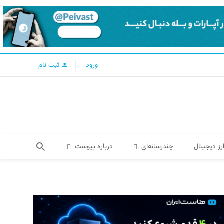
ورود
ثبت نام
رز دیجیتال
چندرسانه‌ای
درباره پیوست