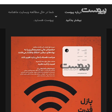
درباره پیوست
شما در حال مطالعه وبسایت ماهنامه
بیشتر بدانید
پیوست هستید.
صاحب امتیاز: موسسه پرسش (پویندگان راز ستاره شمال)
مدیر مسئول: محمدباقر اثنی‌عشری
سردبیر: مهرک محمودی
دبیر تحریریه: میثم قاسمی
د‌بیر ناداستان: سمانه سمیع
د‌بیر خدمت و تجارت: ابوالفضل رجبی
د‌بیر حقوق فناوری: حسام‌الدین ایپکچی
د‌بیر پیوست جهان: مینا پاکدل
د‌بیر تحریریه آنلاین: بابک نقاش
تحریریه‌: مجتبی محمود‌ی، آرش برهمند، یسنا امان‌پور، سروش کرمیان،
مصطفی مسجدی آرانی، ابوالفضل رجبی، زهرا فکرانه، فائزه فتحی
رستمی،مصطفی باستان