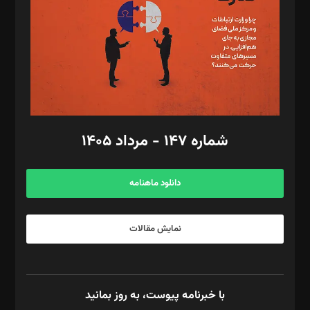
ویرایش: نگار استاد‌‌آقا
طراح یونیفرم: مجید توکلی
فیلمبرداری و عکاسی: امیر شفیعی، مانی لطفی زاده
گرافیک و صفحه‌آرایی: سید‌سبحان‌علی ثابت
مد‌یر توسعه تجاری: کامبیز برید‌
امور مالی: شاپور رهبری، محمد‌ کاظمی‌نیا
امور اد‌اری: راضیه محمود‌ی
شماره ۱۴۷ - مرداد ۱۴۰۵
مرکز تماس: ۰۲۱۴۲۸۲۴۰۰۰
آگهی و مشترکین: ۰۹۱۹۹۹۹۰۴۵۴
دانلود ماهنامه
نمایش مقالات
با خبرنامه پیوست، به روز بمانید