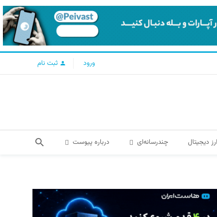
ورود
ثبت نام
رز دیجیتال
چندرسانه‌ای
درباره پیوست