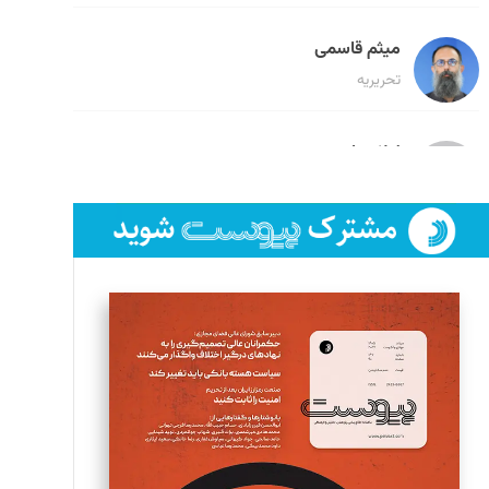
میثم قاسمی
تحریریه
لیلا حنارود
تحریریه
فائزه فتحی رستمی
تحریریه
سروش کرمیان
تحریریه
مینا پاکدل