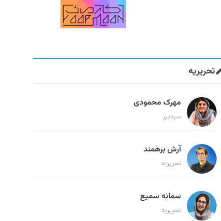
تحریریه
مهرک محمودی
سردبیر
آرش برهمند
تحریریه
سمانه سمیع
تحریریه