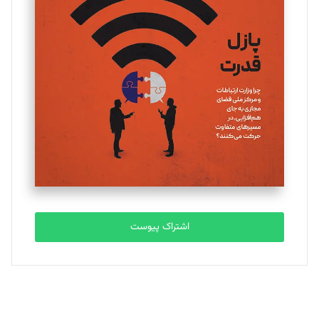
یسنا امان‌پور
تحریریه
ملینا جعفری
تحریریه
مصطفی مسجدی آرانی
تحریریه
اشتراک پیوست
بابک نقاش
تحریریه