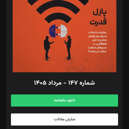
تحریریه‌: مجتبی محمود‌ی، آرش برهمند، یسنا امان‌پور، سروش کرمیان،
مصطفی مسجدی آرانی، ابوالفضل رجبی، زهرا فکرانه، فائزه فتحی
رستمی،مصطفی باستان
ویرایش: نگار استاد‌‌آقا
طراح یونیفرم: مجید توکلی
فیلمبرداری و عکاسی: امیر شفیعی، مانی لطفی زاده
گرافیک و صفحه‌آرایی: سید‌سبحان‌علی ثابت
مد‌یر توسعه تجاری: کامبیز برید‌
امور مالی: شاپور رهبری، محمد‌ کاظمی‌نیا
امور اد‌اری: راضیه محمود‌ی
شماره ۱۴۷ - مرداد ۱۴۰۵
مرکز تماس: ۰۲۱۴۲۸۲۴۰۰۰
آگهی و مشترکین: ۰۹۱۹۹۹۹۰۴۵۴
دانلود ماهنامه
نمایش مقالات