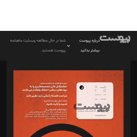
درباره پیوست
شما در حال مطالعه وبسایت ماهنامه
بیشتر بدانید
پیوست هستید.
صاحب امتیاز: موسسه پرسش (پویندگان راز ستاره شمال)
مدیر مسئول: محمدباقر اثنی‌عشری
سردبیر: مهرک محمودی
دبیر تحریریه: میثم قاسمی
د‌بیر ناداستان: سمانه سمیع
د‌بیر خدمت و تجارت: ابوالفضل رجبی
د‌بیر حقوق فناوری: حسام‌الدین ایپکچی
د‌بیر پیوست جهان: مینا پاکدل
د‌بیر تحریریه آنلاین: بابک نقاش