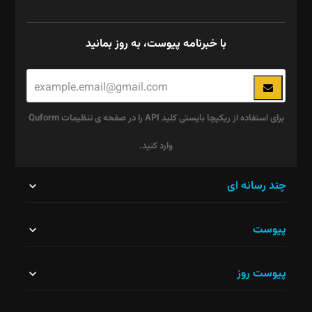
با خبرنامه پیوست، به روز بمانید
برای استفاده از ریکپچا بایستی کلید API را در صفحه ی تنظیمات Quform
وارد کنید.
این
چند رسانه ای
قسمت
پیوست
نباید
خالی
پیوست روز
رها