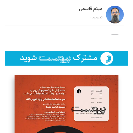
میثم قاسمی
تحریریه
لیلا حنارود
تحریریه
فائزه فتحی رستمی
تحریریه
سروش کرمیان
تحریریه
مینا پاکدل
تحریریه