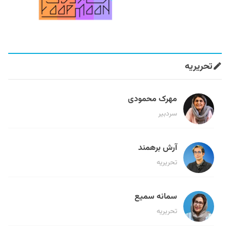
تحریریه
مهرک محمودی
سردبیر
آرش برهمند
تحریریه
سمانه سمیع
تحریریه