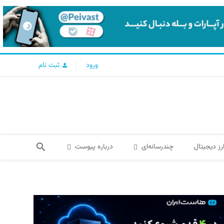
ورود
ثبت نام
رز دیجیتال
چندرسانه‌ای
درباره پیوست