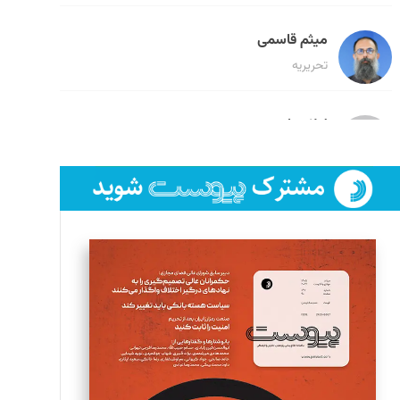
میثم قاسمی
تحریریه
لیلا حنارود
تحریریه
فائزه فتحی رستمی
تحریریه
سروش کرمیان
تحریریه
مینا پاکدل