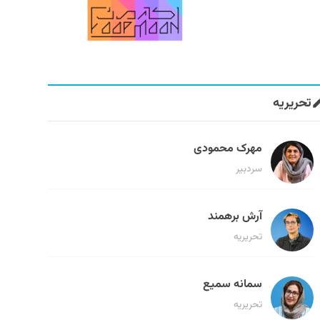
تحریریه
مهرک محمودی
سردبیر
آرش برهمند
تحریریه
سمانه سمیع
تحریریه