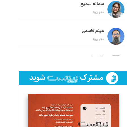
سمانه سمیع
تحریریه
میثم قاسمی
تحریریه
لیلا حنارود
تحریریه
فائزه فتحی رستمی
تحریریه
سروش کرمیان
تحریریه