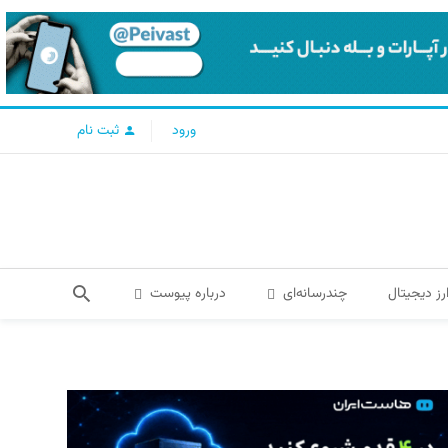
ورود
ثبت نام
رز دیجیتال
چندرسانه‌ای
درباره پیوست