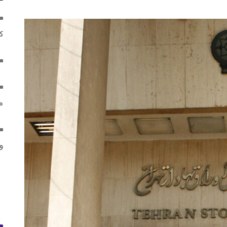
ک
م
و 