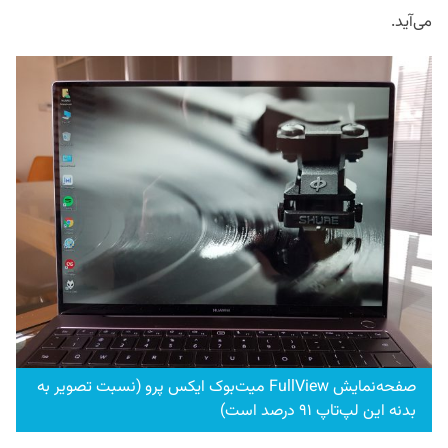
می‌آید.
صفحه‌نمایش FullView میت‌بوک ایکس پرو (نسبت تصویر به
بدنه این لپ‌تاپ ۹۱ درصد است)