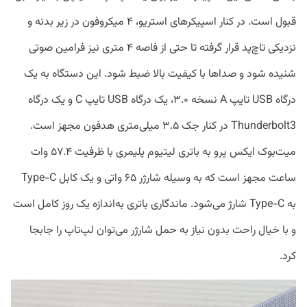
قبول است. در کنار اسپیکر‌های استریو، ۴ میکروفون در زیر بدنه و
نزدیکی تاچ‌پد قرار گرفته تا حتی از فاصه ۴ متری نیز فرامین صوتی
شنیده شود و صداها با کیفیت بالا ضبط شود. این دستگاه به یک
درگاه USB تایپ A نسخه ۳.۰، یک درگاه USB تایپ C و یک درگاه
Thunderbolt3 در کنار جک ۳.۵ میلی‌متری هدفون مجهز است.
میت‌بوک ایکس پرو به باتری لیتیوم پلیمری با ظرفیت ۵۷.۴ وات
ساعت مجهز است که به وسیله شارژر ۶۵ واتی و یک کابل Type-C
به Type-C شارژ می‌شود. ماندگاری باتری به‌اندازه یک روز کامل است
و با خیال راحت بدون نیاز به حمل شارژر می‌توان لپ‌تاپ را جابجا
کرد.