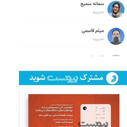
سمانه سمیع
تحریریه
میثم قاسمی
تحریریه
لیلا حنارود
تحریریه
فائزه فتحی رستمی
تحریریه
سروش کرمیان
تحریریه