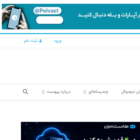
ورود
ثبت نام
رز دیجیتال
چندرسانه‌ای
درباره پیوست