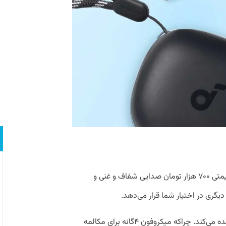
هندزفری بلوتوثی انکر مدل R50i در حدود قیمتی ۷۰۰ هزار تومان صدایی شفاف و غنی و
دیگری در اختیار شما قرار می‌دهد.
در این بازه قیمتی انکر R50i شما را حیرت شده می‌کند. چراکه میکروفون ۴گانه برای مکالمه