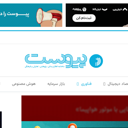
صاد دیجیتال
فناوری
بازار سرمایه
هوش مصنوعی
ا