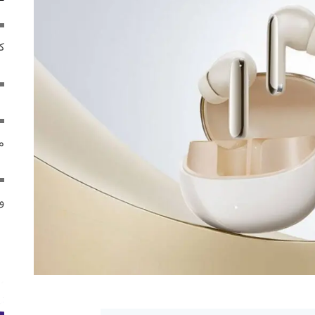
ک
م
و 