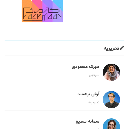
تحریریه
مهرک محمودی
سردبیر
آرش برهمند
تحریریه
سمانه سمیع