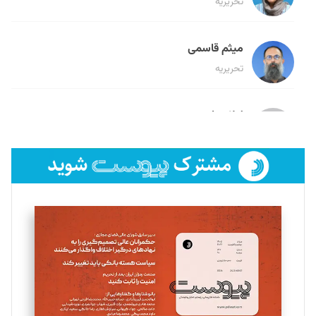
تحریریه
میثم قاسمی
تحریریه
لیلا حنارود
تحریریه
فائزه فتحی رستمی
تحریریه
سروش کرمیان
تحریریه