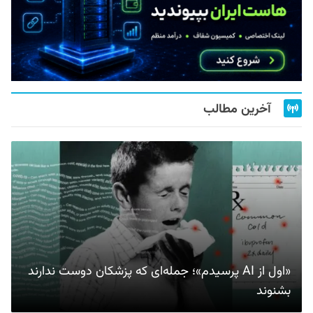
آخرین مطالب
«اول از AI پرسیدم»؛ جمله‌ای که پزشکان دوست ندارند
بشنوند