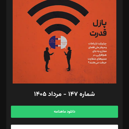
د‌بیر تحریریه آنلاین: بابک نقاش
تحریریه‌: مجتبی محمود‌ی، آرش برهمند، یسنا امان‌پور، سروش کرمیان،
مصطفی مسجدی آرانی، ابوالفضل رجبی، زهرا فکرانه، فائزه فتحی
رستمی،مصطفی باستان
ویرایش: نگار استاد‌‌آقا
طراح یونیفرم: مجید توکلی
فیلمبرداری و عکاسی: امیر شفیعی، مانی لطفی زاده
گرافیک و صفحه‌آرایی: سید‌سبحان‌علی ثابت
مد‌یر توسعه تجاری: کامبیز برید‌
امور مالی: شاپور رهبری، محمد‌ کاظمی‌نیا
امور اد‌اری: راضیه محمود‌ی
شماره ۱۴۷ - مرداد ۱۴۰۵
مرکز تماس: ۰۲۱۴۲۸۲۴۰۰۰
آگهی و مشترکین: ۰۹۱۹۹۹۹۰۴۵۴
دانلود ماهنامه