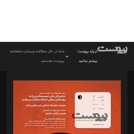
درباره پیوست
شما در حال مطالعه وبسایت ماهنامه
بیشتر بدانید
پیوست هستید.
صاحب امتیاز: موسسه پرسش (پویندگان راز ستاره شمال)
مدیر مسئول: محمدباقر اثنی‌عشری
سردبیر: مهرک محمودی
دبیر تحریریه: میثم قاسمی
د‌بیر ناداستان: سمانه سمیع
د‌بیر خدمت و تجارت: ابوالفضل رجبی
د‌بیر حقوق فناوری: حسام‌الدین ایپکچی
د‌بیر پیوست جهان: مینا پاکدل