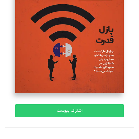
مینا پاکدل
تحریریه
یسنا امان‌پور
تحریریه
ملینا جعفری
تحریریه
مصطفی مسجدی آرانی
تحریریه
اشتراک پیوست
بابک نقاش
تحریریه