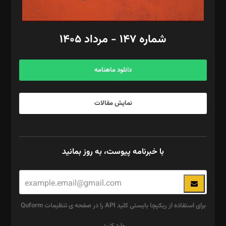
مد‌یر توسعه تجاری: کامبیز برید‌
امور مالی: شاپور رهبری، محمد‌ کاظمی‌نیا
امور اد‌اری: راضیه محمود‌ی
شماره ۱۴۷ - مرداد ۱۴۰۵
مرکز تماس: ۰۲۱۴۲۸۲۴۰۰۰
آگهی و مشترکین: ۰۹۱۹۹۹۹۰۴۵۴
دانلود ماهنامه
نمایش مقالات
با خبرنامه پیوست، به روز بمانید
برای استفاده از ریکپچا بایستی کلید API را در صفحه ی تنظیمات Quform