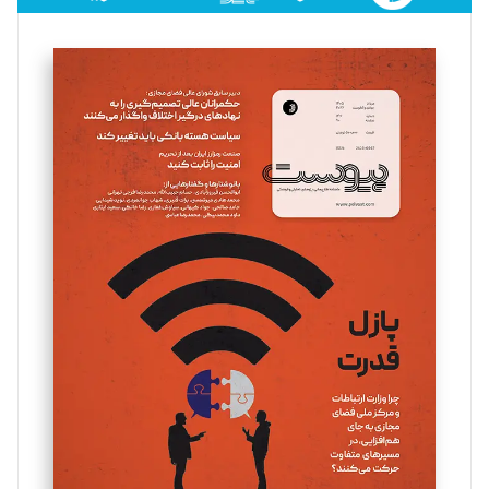
فائزه فتحی رستمی
تحریریه
سروش کرمیان
تحریریه
مینا پاکدل
تحریریه
یسنا امان‌پور
تحریریه
ملینا جعفری
تحریریه