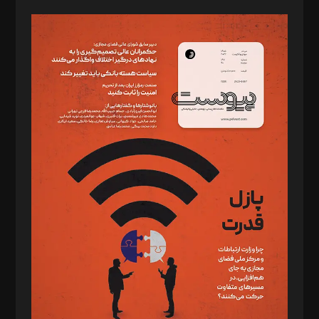
صاحب امتیاز: موسسه پرسش (پویندگان راز ستاره شمال)
مدیر مسئول: محمدباقر اثنی‌عشری
سردبیر: مهرک محمودی
دبیر تحریریه: میثم قاسمی
د‌بیر ناداستان: سمانه سمیع
د‌بیر خدمت و تجارت: ابوالفضل رجبی
د‌بیر حقوق فناوری: حسام‌الدین ایپکچی
د‌بیر پیوست جهان: مینا پاکدل
د‌بیر تحریریه آنلاین: بابک نقاش
تحریریه‌: مجتبی محمود‌ی، آرش برهمند، یسنا امان‌پور، سروش کرمیان،
مصطفی مسجدی آرانی، ابوالفضل رجبی، زهرا فکرانه، فائزه فتحی
رستمی،مصطفی باستان
ویرایش: نگار استاد‌‌آقا
طراح یونیفرم: مجید توکلی
فیلمبرداری و عکاسی: امیر شفیعی، مانی لطفی زاده
گرافیک و صفحه‌آرایی: سید‌سبحان‌علی ثابت