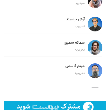
سردبیر
آرش برهمند
تحریریه
سمانه سمیع
تحریریه
میثم قاسمی
تحریریه
لیلا حنارود
تحریریه