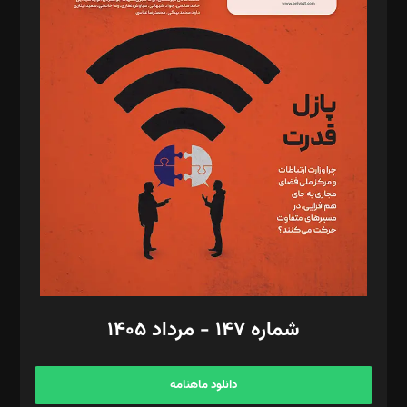
د‌بیر حقوق فناوری: حسام‌الدین ایپکچی
د‌بیر پیوست جهان: مینا پاکدل
د‌بیر تحریریه آنلاین: بابک نقاش
تحریریه‌: مجتبی محمود‌ی، آرش برهمند، یسنا امان‌پور، سروش کرمیان،
مصطفی مسجدی آرانی، ابوالفضل رجبی، زهرا فکرانه، فائزه فتحی
رستمی،مصطفی باستان
ویرایش: نگار استاد‌‌آقا
طراح یونیفرم: مجید توکلی
فیلمبرداری و عکاسی: امیر شفیعی، مانی لطفی زاده
گرافیک و صفحه‌آرایی: سید‌سبحان‌علی ثابت
مد‌یر توسعه تجاری: کامبیز برید‌
امور مالی: شاپور رهبری، محمد‌ کاظمی‌نیا
امور اد‌اری: راضیه محمود‌ی
شماره ۱۴۷ - مرداد ۱۴۰۵
مرکز تماس: ۰۲۱۴۲۸۲۴۰۰۰
آگهی و مشترکین: ۰۹۱۹۹۹۹۰۴۵۴
دانلود ماهنامه