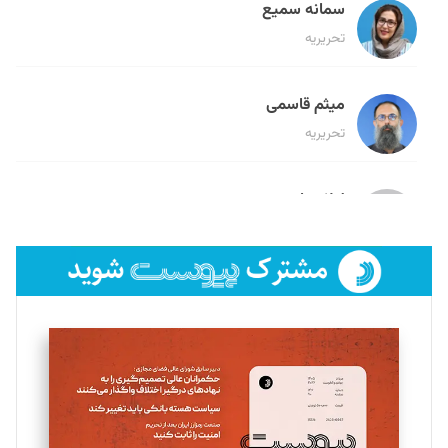
سمانه سمیع
تحریریه
میثم قاسمی
تحریریه
لیلا حنارود
تحریریه
فائزه فتحی رستمی
تحریریه
سروش کرمیان
تحریریه