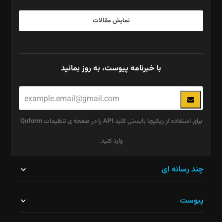
نمایش مقالات
با خبرنامه پیوست، به روز بمانید
برای استفاده از ریکپچا بایستی کلید API را در صفحه ی تنظیمات Quform
وارد کنید.
این
چند رسانه ای
قسمت
پیوست
نباید
خالی