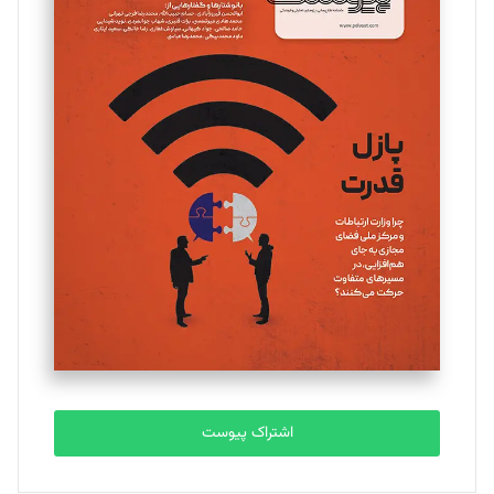
مینا پاکدل
تحریریه
یسنا امان‌پور
تحریریه
ملینا جعفری
تحریریه
مصطفی مسجدی آرانی
تحریریه
اشتراک پیوست
بابک نقاش
تحریریه