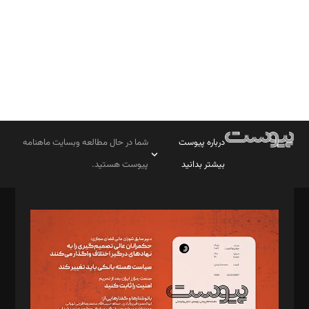
درباره پیوست
شما در حال مطالعه وبسایت ماهنامه
بیشتر بدانید
پیوست هستید.
صاحب امتیاز: موسسه پرسش (پویندگان راز ستاره شمال)
مدیر مسئول: محمدباقر اثنی‌عشری
سردبیر: مهرک محمودی
دبیر تحریریه: میثم قاسمی
د‌بیر ناداستان: سمانه سمیع
د‌بیر خدمت و تجارت: ابوالفضل رجبی