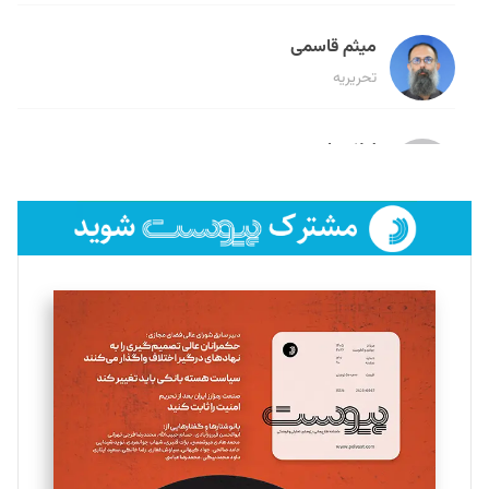
میثم قاسمی
تحریریه
لیلا حنارود
تحریریه
فائزه فتحی رستمی
تحریریه
سروش کرمیان
تحریریه
مینا پاکدل