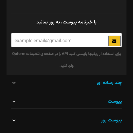
با خبرنامه پیوست، به روز بمانید
برای استفاده از ریکپچا بایستی کلید API را در صفحه ی تنظیمات Quform
وارد کنید.
این
چند رسانه ای
قسمت
پیوست
نباید
خالی
پیوست روز
رها