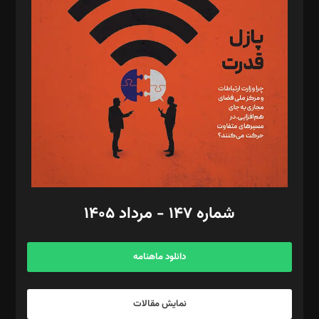
تحریریه‌: مجتبی محمود‌ی، آرش برهمند، یسنا امان‌پور، سروش کرمیان،
مصطفی مسجدی آرانی، ابوالفضل رجبی، زهرا فکرانه، فائزه فتحی
رستمی،مصطفی باستان
ویرایش: نگار استاد‌‌آقا
طراح یونیفرم: مجید توکلی
فیلمبرداری و عکاسی: امیر شفیعی، مانی لطفی زاده
گرافیک و صفحه‌آرایی: سید‌سبحان‌علی ثابت
مد‌یر توسعه تجاری: کامبیز برید‌
امور مالی: شاپور رهبری، محمد‌ کاظمی‌نیا
امور اد‌اری: راضیه محمود‌ی
شماره ۱۴۷ - مرداد ۱۴۰۵
مرکز تماس: ۰۲۱۴۲۸۲۴۰۰۰
آگهی و مشترکین: ۰۹۱۹۹۹۹۰۴۵۴
دانلود ماهنامه
نمایش مقالات