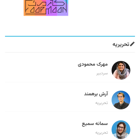
تحریریه
مهرک محمودی
سردبیر
آرش برهمند
تحریریه
سمانه سمیع
تحریریه