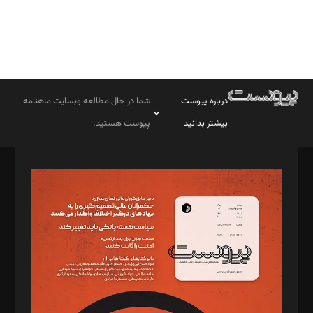
درباره پیوست
شما در حال مطالعه وبسایت ماهنامه
بیشتر بدانید
پیوست هستید.
صاحب امتیاز: موسسه پرسش (پویندگان راز ستاره شمال)
مدیر مسئول: محمدباقر اثنی‌عشری
سردبیر: مهرک محمودی
دبیر تحریریه: میثم قاسمی
د‌بیر ناداستان: سمانه سمیع
د‌بیر خدمت و تجارت: ابوالفضل رجبی
د‌بیر حقوق فناوری: حسام‌الدین ایپکچی
د‌بیر پیوست جهان: مینا پاکدل
د‌بیر تحریریه آنلاین: بابک نقاش