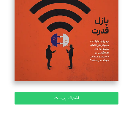
تحریریه
یسنا امان‌پور
تحریریه
ملینا جعفری
تحریریه
مصطفی مسجدی آرانی
تحریریه
اشتراک پیوست
بابک نقاش
تحریریه