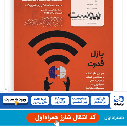
سروش کرمیان
تحریریه
مینا پاکدل
تحریریه
یسنا امان‌پور
تحریریه
ملینا جعفری
x
تحریریه
مصطفی مسجدی آرانی
تحریریه