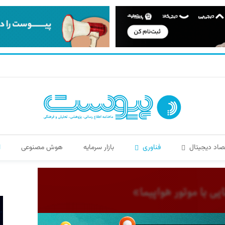
صاد دیجیتال
فناوری
بازار سرمایه
هوش مصنوعی
ا