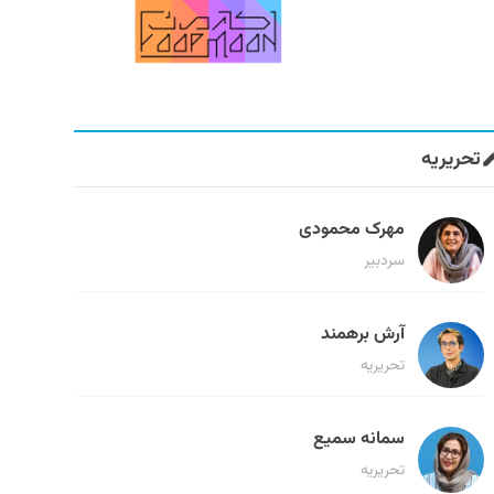
تحریریه
مهرک محمودی
سردبیر
آرش برهمند
تحریریه
سمانه سمیع
تحریریه