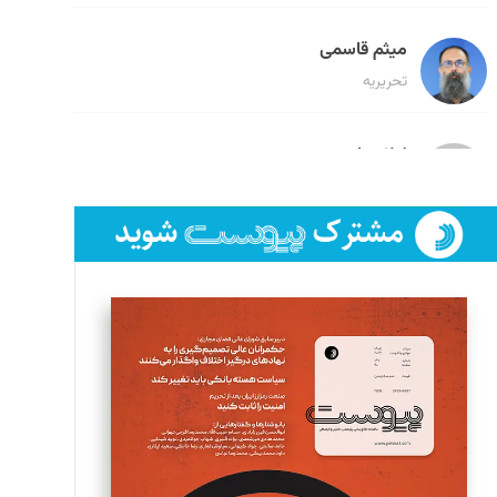
میثم قاسمی
تحریریه
لیلا حنارود
تحریریه
فائزه فتحی رستمی
تحریریه
سروش کرمیان
تحریریه
مینا پاکدل