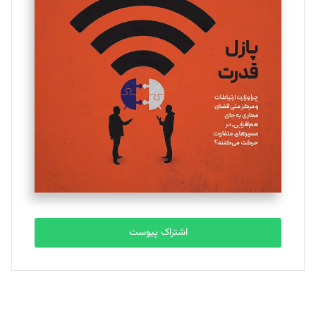
تحریریه
یسنا امان‌پور
تحریریه
ملینا جعفری
تحریریه
مصطفی مسجدی آرانی
تحریریه
اشتراک پیوست
بابک نقاش
تحریریه