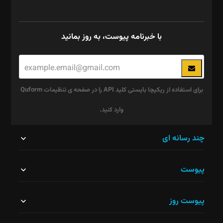
با خبرنامه پیوست، به روز بمانید
برای استفاده از ریکپچا بایستی کلید API را در صفحه ی تنظیمات Quform
وارد کنید.
این
چند رسانه ای
قسمت
پیوست
نباید
خالی
پیوست روز
رها