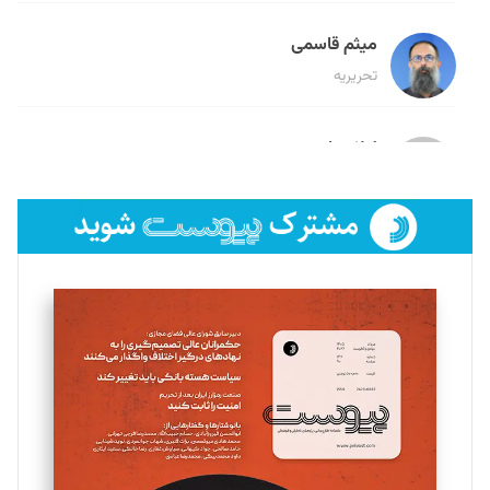
میثم قاسمی
تحریریه
لیلا حنارود
تحریریه
فائزه فتحی رستمی
تحریریه
سروش کرمیان
تحریریه
مینا پاکدل