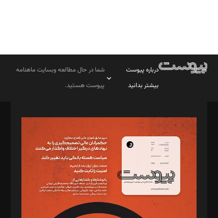
درباره پیوست
شما در حال مطالعه وبسایت ماهنامه
بیشتر بدانید
پیوست هستید.
صاحب امتیاز: موسسه پرسش (پویندگان راز ستاره شمال)
مدیر مسئول: محمدباقر اثنی‌عشری
سردبیر: مهرک محمودی
دبیر تحریریه: میثم قاسمی
د‌بیر ناداستان: سمانه سمیع
د‌بیر خدمت و تجارت: ابوالفضل رجبی
د‌بیر حقوق فناوری: حسام‌الدین ایپکچی
د‌بیر پیوست جهان: مینا پاکدل
د‌بیر تحریریه آنلاین: بابک نقاش