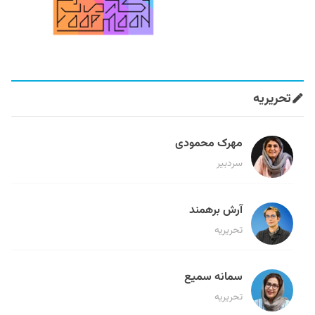
تحریریه
مهرک محمودی
سردبیر
آرش برهمند
تحریریه
سمانه سمیع
تحریریه