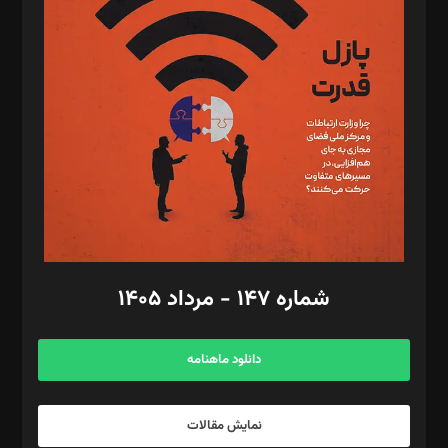
تحریریه‌: مجتبی محمود‌ی، آرش برهمند، یسنا امان‌پور، سروش کرمیان،
مصطفی مسجدی آرانی، ابوالفضل رجبی، زهرا فکرانه، فائزه فتحی
رستمی،مصطفی باستان
ویرایش: نگار استاد‌‌آقا
طراح یونیفرم: مجید توکلی
فیلمبرداری و عکاسی: امیر شفیعی، مانی لطفی زاده
گرافیک و صفحه‌آرایی: سید‌سبحان‌علی ثابت
مد‌یر توسعه تجاری: کامبیز برید‌
امور مالی: شاپور رهبری، محمد‌ کاظمی‌نیا
امور اد‌اری: راضیه محمود‌ی
شماره ۱۴۷ - مرداد ۱۴۰۵
مرکز تماس: ۰۲۱۴۲۸۲۴۰۰۰
آگهی و مشترکین: ۰۹۱۹۹۹۹۰۴۵۴
دانلود ماهنامه
نمایش مقالات