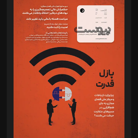
سردبیر: مهرک محمودی
دبیر تحریریه: میثم قاسمی
د‌بیر ناداستان: سمانه سمیع
د‌بیر خدمت و تجارت: ابوالفضل رجبی
د‌بیر حقوق فناوری: حسام‌الدین ایپکچی
د‌بیر پیوست جهان: مینا پاکدل
د‌بیر تحریریه آنلاین: بابک نقاش
تحریریه‌: مجتبی محمود‌ی، آرش برهمند، یسنا امان‌پور، سروش کرمیان،
مصطفی مسجدی آرانی، ابوالفضل رجبی، زهرا فکرانه، فائزه فتحی
رستمی،مصطفی باستان
ویرایش: نگار استاد‌‌آقا
طراح یونیفرم: مجید توکلی
فیلمبرداری و عکاسی: امیر شفیعی، مانی لطفی زاده
گرافیک و صفحه‌آرایی: سید‌سبحان‌علی ثابت
مد‌یر توسعه تجاری: کامبیز برید‌
امور مالی: شاپور رهبری، محمد‌ کاظمی‌نیا