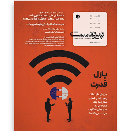
سروش کرمیان
تحریریه
مینا پاکدل
تحریریه
یسنا امان‌پور
تحریریه
ملینا جعفری
تحریریه
مصطفی مسجدی آرانی