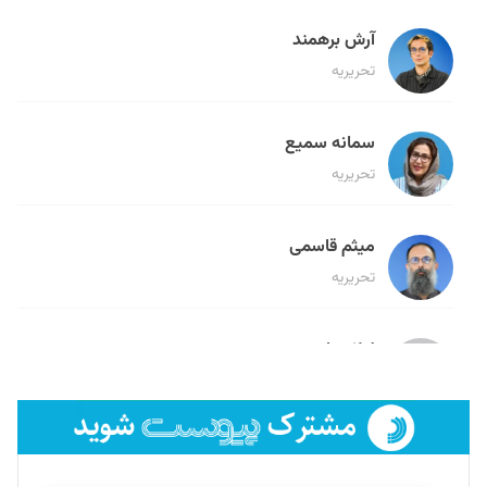
آرش برهمند
تحریریه
سمانه سمیع
تحریریه
میثم قاسمی
تحریریه
لیلا حنارود
تحریریه
فائزه فتحی رستمی
تحریریه