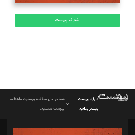
تحریریه
اشتراک پیوست
بابک نقاش
تحریریه
درباره پیوست
شما در حال مطالعه وبسایت ماهنامه
بیشتر بدانید
پیوست هستید.
صاحب امتیاز: موسسه پرسش (پویندگان راز ستاره شمال)
مدیر مسئول: محمدباقر اثنی‌عشری