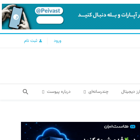
ورود
ثبت نام
رز دیجیتال
چندرسانه‌ای
درباره پیوست