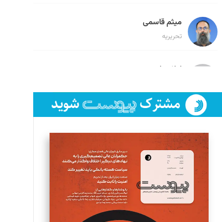
میثم قاسمی
تحریریه
لیلا حنارود
تحریریه
فائزه فتحی رستمی
تحریریه
سروش کرمیان
تحریریه
مینا پاکدل