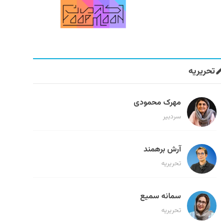
تحریریه
مهرک محمودی
سردبیر
آرش برهمند
تحریریه
سمانه سمیع
تحریریه