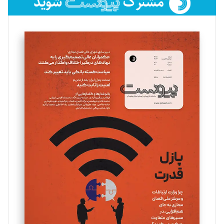
فائزه فتحی رستمی
تحریریه
سروش کرمیان
تحریریه
مینا پاکدل
تحریریه
یسنا امان‌پور
تحریریه
ملینا جعفری
تحریریه