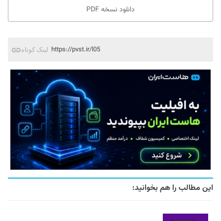
دانلود نسخه PDF
https://pvst.ir/l05
لینک کوتاه
این مطالب را هم بخوانید: