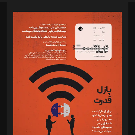
صاحب امتیاز: موسسه پرسش (پویندگان راز ستاره شمال)
مدیر مسئول: محمدباقر اثنی‌عشری
سردبیر: مهرک محمودی
دبیر تحریریه: میثم قاسمی
د‌بیر ناداستان: سمانه سمیع
د‌بیر خدمت و تجارت: ابوالفضل رجبی
د‌بیر حقوق فناوری: حسام‌الدین ایپکچی
د‌بیر پیوست جهان: مینا پاکدل
د‌بیر تحریریه آنلاین: بابک نقاش
تحریریه‌: مجتبی محمود‌ی، آرش برهمند، یسنا امان‌پور، سروش کرمیان،
مصطفی مسجدی آرانی، ابوالفضل رجبی، زهرا فکرانه، فائزه فتحی
رستمی،مصطفی باستان
ویرایش: نگار استاد‌‌آقا
طراح یونیفرم: مجید توکلی
فیلمبرداری و عکاسی: امیر شفیعی، مانی لطفی زاده
گرافیک و صفحه‌آرایی: سید‌سبحان‌علی ثابت