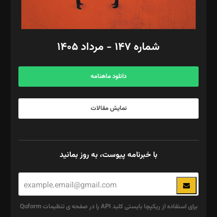
مد‌یر توسعه تجاری: کامبیز برید‌
امور مالی: شاپور رهبری، محمد‌ کاظمی‌نیا
امور اد‌اری: راضیه محمود‌ی
شماره ۱۴۷ - مرداد ۱۴۰۵
مرکز تماس: ۰۲۱۴۲۸۲۴۰۰۰
آگهی و مشترکین: ۰۹۱۹۹۹۹۰۴۵۴
دانلود ماهنامه
نمایش مقالات
با خبرنامه پیوست، به روز بمانید
برای استفاده از ریکپچا بایستی کلید API را در صفحه ی تنظیمات Quform