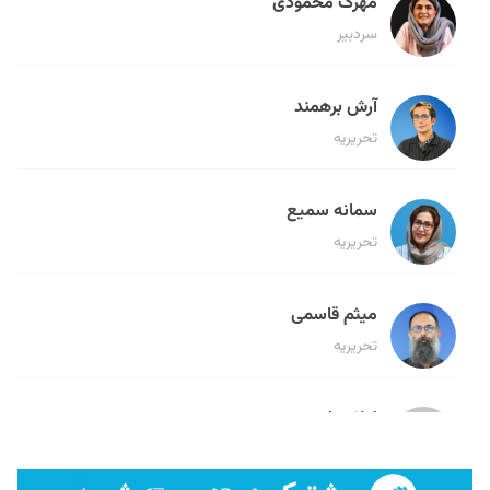
مهرک محمودی
سردبیر
آرش برهمند
تحریریه
سمانه سمیع
تحریریه
میثم قاسمی
تحریریه
لیلا حنارود
تحریریه