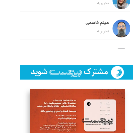
تحریریه
میثم قاسمی
تحریریه
لیلا حنارود
تحریریه
فائزه فتحی رستمی
تحریریه
سروش کرمیان
تحریریه