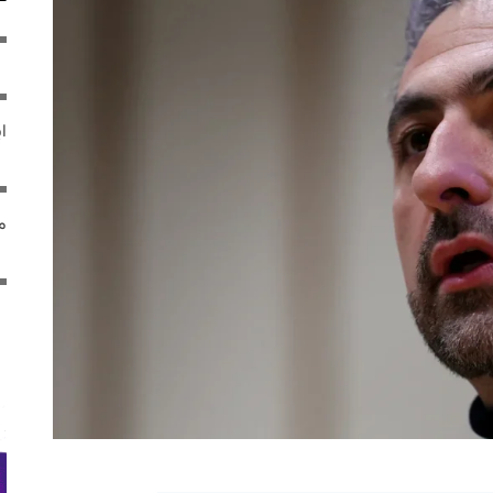
ایر
مص