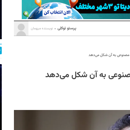
پرستو توکلی
نویسنده میهمان