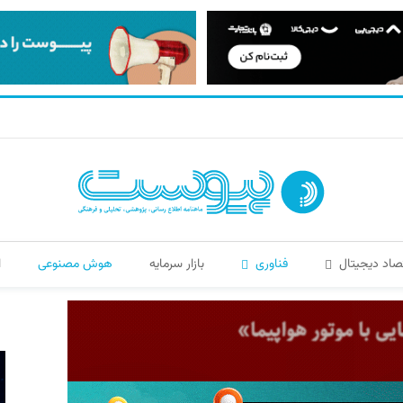
صاد دیجیتال
فناوری
بازار سرمایه
هوش مصنوعی
ا