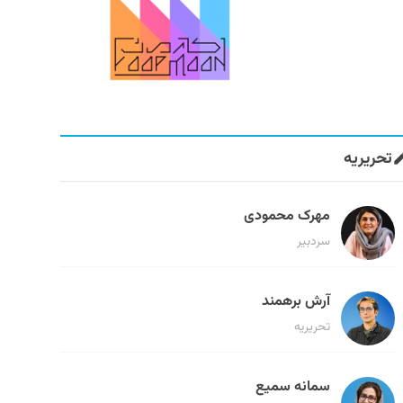
تحریریه
مهرک محمودی
سردبیر
آرش برهمند
تحریریه
سمانه سمیع