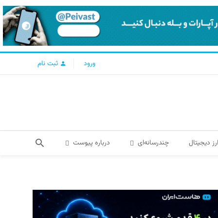
ورود
ثبت نام
رز دیجیتال
چندرسانه‌ای
درباره پیوست