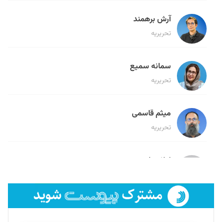
آرش برهمند
تحریریه
سمانه سمیع
تحریریه
میثم قاسمی
تحریریه
لیلا حنارود
تحریریه
فائزه فتحی رستمی