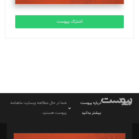
تحریریه
اشتراک پیوست
بابک نقاش
تحریریه
درباره پیوست
شما در حال مطالعه وبسایت ماهنامه
بیشتر بدانید
پیوست هستید.
صاحب امتیاز: موسسه پرسش (پویندگان راز ستاره شمال)
مدیر مسئول: محمدباقر اثنی‌عشری