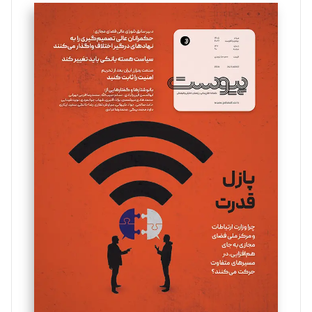
تحریریه
سروش کرمیان
تحریریه
مینا پاکدل
تحریریه
یسنا امان‌پور
تحریریه
ملینا جعفری
تحریریه
مصطفی مسجدی آرانی