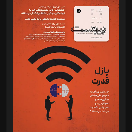
سردبیر: مهرک محمودی
دبیر تحریریه: میثم قاسمی
د‌بیر ناداستان: سمانه سمیع
د‌بیر خدمت و تجارت: ابوالفضل رجبی
د‌بیر حقوق فناوری: حسام‌الدین ایپکچی
د‌بیر پیوست جهان: مینا پاکدل
د‌بیر تحریریه آنلاین: بابک نقاش
تحریریه‌: مجتبی محمود‌ی، آرش برهمند، یسنا امان‌پور، سروش کرمیان،
مصطفی مسجدی آرانی، ابوالفضل رجبی، زهرا فکرانه، فائزه فتحی
رستمی،مصطفی باستان
ویرایش: نگار استاد‌‌آقا
طراح یونیفرم: مجید توکلی
فیلمبرداری و عکاسی: امیر شفیعی، مانی لطفی زاده
گرافیک و صفحه‌آرایی: سید‌سبحان‌علی ثابت
مد‌یر توسعه تجاری: کامبیز برید‌
امور مالی: شاپور رهبری، محمد‌ کاظمی‌نیا