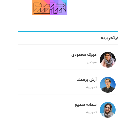
تحریریه
مهرک محمودی
سردبیر
آرش برهمند
تحریریه
سمانه سمیع
تحریریه