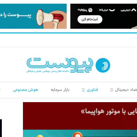
صاد دیجیتال
فناوری
بازار سرمایه
هوش مصنوعی
ا