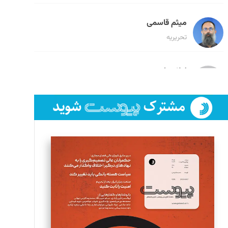
میثم قاسمی
تحریریه
لیلا حنارود
تحریریه
فائزه فتحی رستمی
تحریریه
سروش کرمیان
تحریریه
مینا پاکدل