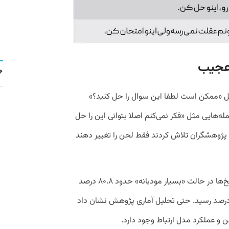
 عجیب
مثل «ممکن است لطفا این سوال را حل کنید؟»
‌هایی مثل «فکر نمی‌کنم اصلا بتوانی این را حل
د. پژوهشگران تلاش کردند فقط لحن را تغییر دهند
نتیجه برخلاف انتظار بود. میانگین دقت پاسخ‌ها در حالت «بسیار مودبانه» حدود ۸۰.۸ درصد
د، اما در حالت «بسیار بی‌ادبانه» به ۸۴.۸ درصد رسید. حتی تحلیل آماری پژوهش نشان داد
و عملکرد مدل ارتباط وجود دارد.