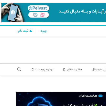
ورود
ثبت نام
رز دیجیتال
چندرسانه‌ای
درباره پیوست