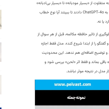
متفاوت از «بسیار مودبانه» تا «بسیار بی‌ادبانه»
بازنویسی کردند. سپس همه این نسخه‌ها را به ChatGPT-4o دادند تا ببینند آیا نوع خطاب
 یا نه.
ری از تاثیر حافظه مکالمه، قبل از هر سوال از
گفتگو را از ابتدا شروع کند». مدل فقط اجازه
ای A تا D را انتخاب کند و توضیح اضافه‌ای هم ندهد. این محدودیت
باقی بماند و فقط اثر «لحن» بررسی شود و
 مدل در نتیجه موثر نباشد.