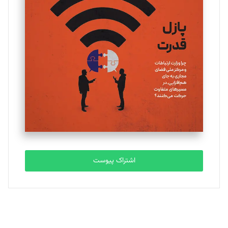
یسنا امان‌پور
تحریریه
ملینا جعفری
تحریریه
مصطفی مسجدی آرانی
تحریریه
اشتراک پیوست
بابک نقاش
تحریریه