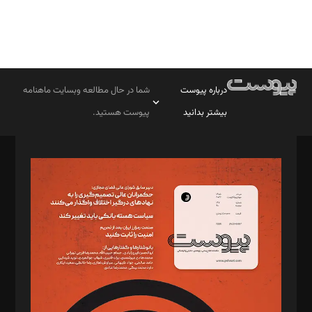
درباره پیوست
شما در حال مطالعه وبسایت ماهنامه
بیشتر بدانید
پیوست هستید.
صاحب امتیاز: موسسه پرسش (پویندگان راز ستاره شمال)
مدیر مسئول: محمدباقر اثنی‌عشری
سردبیر: مهرک محمودی
دبیر تحریریه: میثم قاسمی
د‌بیر ناداستان: سمانه سمیع
د‌بیر خدمت و تجارت: ابوالفضل رجبی
د‌بیر حقوق فناوری: حسام‌الدین ایپکچی
د‌بیر پیوست جهان: مینا پاکدل
د‌بیر تحریریه آنلاین: بابک نقاش