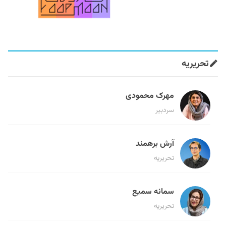
تحریریه
مهرک محمودی
سردبیر
آرش برهمند
تحریریه
سمانه سمیع
تحریریه