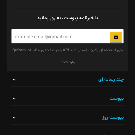
با خبرنامه پیوست، به روز بمانید
برای استفاده از ریکپچا بایستی کلید API را در صفحه ی تنظیمات Quform
وارد کنید.
این
چند رسانه ای
قسمت
پیوست
نباید
خالی
پیوست روز
رها
شود.