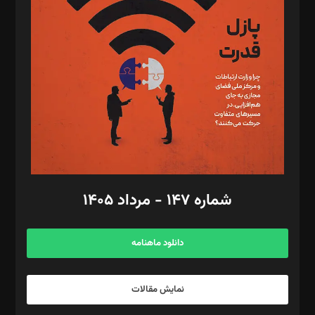
تحریریه‌: مجتبی محمود‌ی، آرش برهمند، یسنا امان‌پور، سروش کرمیان،
مصطفی مسجدی آرانی، ابوالفضل رجبی، زهرا فکرانه، فائزه فتحی
رستمی،مصطفی باستان
ویرایش: نگار استاد‌‌آقا
طراح یونیفرم: مجید توکلی
فیلمبرداری و عکاسی: امیر شفیعی، مانی لطفی زاده
گرافیک و صفحه‌آرایی: سید‌سبحان‌علی ثابت
مد‌یر توسعه تجاری: کامبیز برید‌
امور مالی: شاپور رهبری، محمد‌ کاظمی‌نیا
امور اد‌اری: راضیه محمود‌ی
شماره ۱۴۷ - مرداد ۱۴۰۵
مرکز تماس: ۰۲۱۴۲۸۲۴۰۰۰
آگهی و مشترکین: ۰۹۱۹۹۹۹۰۴۵۴
دانلود ماهنامه
نمایش مقالات