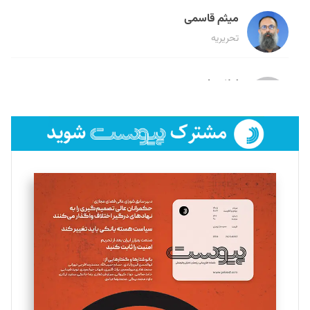
میثم قاسمی
تحریریه
لیلا حنارود
تحریریه
فائزه فتحی رستمی
تحریریه
سروش کرمیان
تحریریه
مینا پاکدل
تحریریه