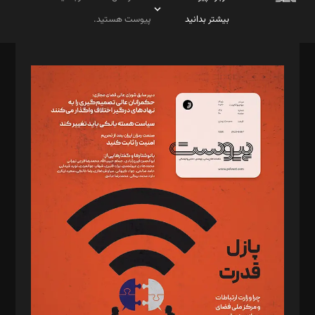
بیشتر بدانید
پیوست هستید.
صاحب امتیاز: موسسه پرسش (پویندگان راز ستاره شمال)
مدیر مسئول: محمدباقر اثنی‌عشری
سردبیر: مهرک محمودی
دبیر تحریریه: میثم قاسمی
د‌بیر ناداستان: سمانه سمیع
د‌بیر خدمت و تجارت: ابوالفضل رجبی
د‌بیر حقوق فناوری: حسام‌الدین ایپکچی
د‌بیر پیوست جهان: مینا پاکدل
د‌بیر تحریریه آنلاین: بابک نقاش
تحریریه‌: مجتبی محمود‌ی، آرش برهمند، یسنا امان‌پور، سروش کرمیان،
مصطفی مسجدی آرانی، ابوالفضل رجبی، زهرا فکرانه، فائزه فتحی
رستمی،مصطفی باستان
ویرایش: نگار استاد‌‌آقا
طراح یونیفرم: مجید توکلی