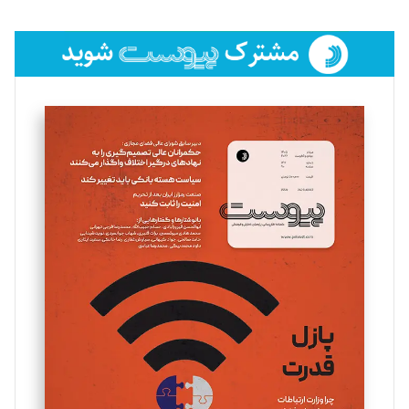
تحریریه
فائزه فتحی رستمی
تحریریه
سروش کرمیان
تحریریه
مینا پاکدل
تحریریه
یسنا امان‌پور
تحریریه