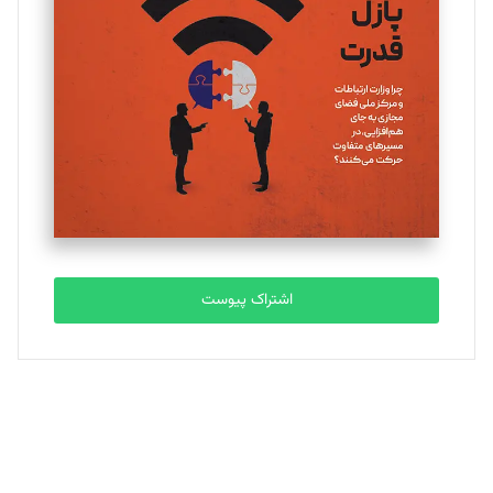
یسنا امان‌پور
تحریریه
ملینا جعفری
تحریریه
مصطفی مسجدی آرانی
تحریریه
اشتراک پیوست
بابک نقاش
تحریریه