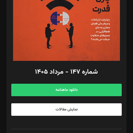
رستمی،مصطفی باستان
ویرایش: نگار استاد‌‌آقا
طراح یونیفرم: مجید توکلی
فیلمبرداری و عکاسی: امیر شفیعی، مانی لطفی زاده
گرافیک و صفحه‌آرایی: سید‌سبحان‌علی ثابت
مد‌یر توسعه تجاری: کامبیز برید‌
امور مالی: شاپور رهبری، محمد‌ کاظمی‌نیا
امور اد‌اری: راضیه محمود‌ی
شماره ۱۴۷ - مرداد ۱۴۰۵
مرکز تماس: ۰۲۱۴۲۸۲۴۰۰۰
آگهی و مشترکین: ۰۹۱۹۹۹۹۰۴۵۴
دانلود ماهنامه
نمایش مقالات