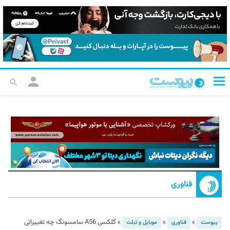
فناوری
»
»
»
گلکسی A56 سامسونگ چه تغییراتی
پیوست
فناوری
موبایل و تبلت