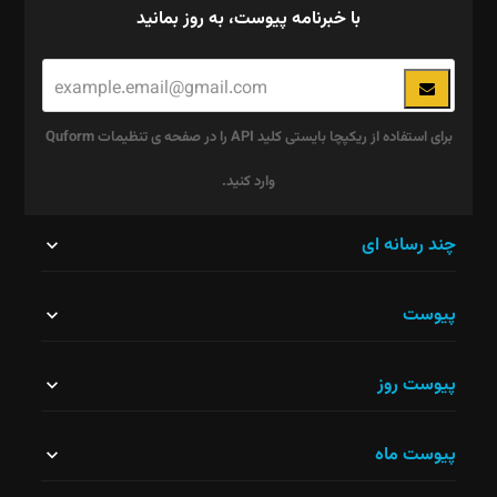
با خبرنامه پیوست، به روز بمانید
برای استفاده از ریکپچا بایستی کلید API را در صفحه ی تنظیمات Quform
وارد کنید.
این
چند رسانه ای
قسمت
پیوست
نباید
خالی
پیوست روز
رها
شود.
پیوست ماه