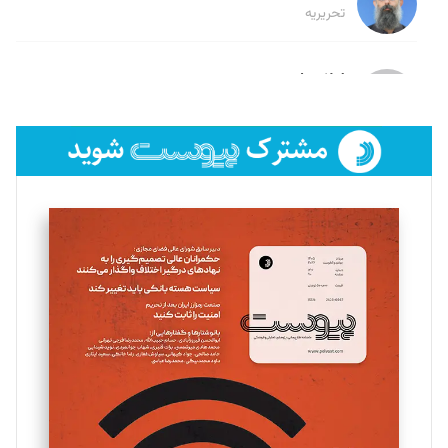
تحریریه
لیلا حنارود
تحریریه
فائزه فتحی رستمی
تحریریه
سروش کرمیان
تحریریه
مینا پاکدل
تحریریه