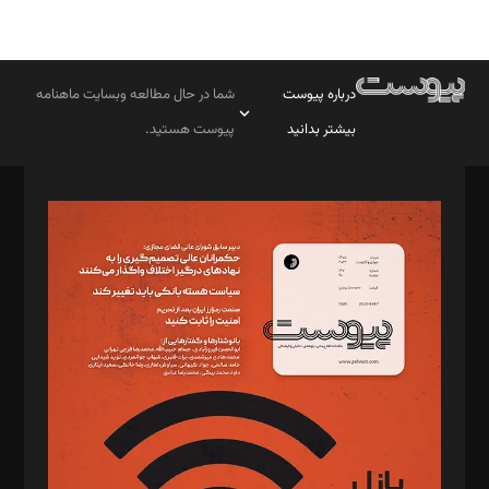
درباره پیوست
شما در حال مطالعه وبسایت ماهنامه
بیشتر بدانید
پیوست هستید.
صاحب امتیاز: موسسه پرسش (پویندگان راز ستاره شمال)
مدیر مسئول: محمدباقر اثنی‌عشری
سردبیر: مهرک محمودی
دبیر تحریریه: میثم قاسمی
د‌بیر ناداستان: سمانه سمیع
د‌بیر خدمت و تجارت: ابوالفضل رجبی
د‌بیر حقوق فناوری: حسام‌الدین ایپکچی
د‌بیر پیوست جهان: مینا پاکدل
د‌بیر تحریریه آنلاین: بابک نقاش
تحریریه‌: مجتبی محمود‌ی، آرش برهمند، یسنا امان‌پور، سروش کرمیان،
مصطفی مسجدی آرانی، ابوالفضل رجبی، زهرا فکرانه، فائزه فتحی