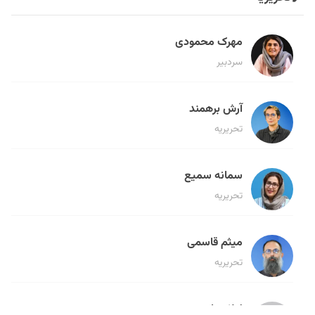
مهرک محمودی
سردبیر
آرش برهمند
تحریریه
سمانه سمیع
تحریریه
میثم قاسمی
تحریریه
لیلا حنارود