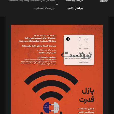
بیشتر بدانید
پیوست هستید.
صاحب امتیاز: موسسه پرسش (پویندگان راز ستاره شمال)
مدیر مسئول: محمدباقر اثنی‌عشری
سردبیر: مهرک محمودی
دبیر تحریریه: میثم قاسمی
د‌بیر ناداستان: سمانه سمیع
د‌بیر خدمت و تجارت: ابوالفضل رجبی
د‌بیر حقوق فناوری: حسام‌الدین ایپکچی
د‌بیر پیوست جهان: مینا پاکدل
د‌بیر تحریریه آنلاین: بابک نقاش
تحریریه‌: مجتبی محمود‌ی، آرش برهمند، یسنا امان‌پور، سروش کرمیان،
مصطفی مسجدی آرانی، ابوالفضل رجبی، زهرا فکرانه، فائزه فتحی
رستمی،مصطفی باستان
ویرایش: نگار استاد‌‌آقا
طراح یونیفرم: مجید توکلی