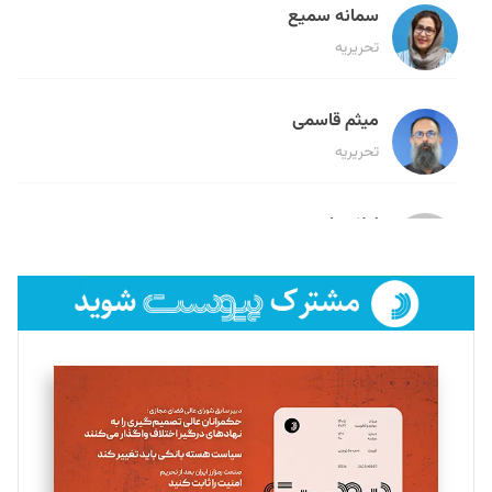
سمانه سمیع
تحریریه
میثم قاسمی
تحریریه
لیلا حنارود
تحریریه
فائزه فتحی رستمی
تحریریه
سروش کرمیان
تحریریه