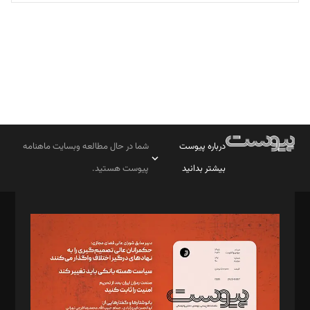
تحریریه
درباره پیوست
شما در حال مطالعه وبسایت ماهنامه
بیشتر بدانید
پیوست هستید.
صاحب امتیاز: موسسه پرسش (پویندگان راز ستاره شمال)
مدیر مسئول: محمدباقر اثنی‌عشری
سردبیر: مهرک محمودی
دبیر تحریریه: میثم قاسمی
د‌بیر ناداستان: سمانه سمیع
د‌بیر خدمت و تجارت: ابوالفضل رجبی