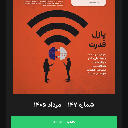
د‌بیر حقوق فناوری: حسام‌الدین ایپکچی
د‌بیر پیوست جهان: مینا پاکدل
د‌بیر تحریریه آنلاین: بابک نقاش
تحریریه‌: مجتبی محمود‌ی، آرش برهمند، یسنا امان‌پور، سروش کرمیان،
مصطفی مسجدی آرانی، ابوالفضل رجبی، زهرا فکرانه، فائزه فتحی
رستمی،مصطفی باستان
ویرایش: نگار استاد‌‌آقا
طراح یونیفرم: مجید توکلی
فیلمبرداری و عکاسی: امیر شفیعی، مانی لطفی زاده
گرافیک و صفحه‌آرایی: سید‌سبحان‌علی ثابت
مد‌یر توسعه تجاری: کامبیز برید‌
امور مالی: شاپور رهبری، محمد‌ کاظمی‌نیا
امور اد‌اری: راضیه محمود‌ی
شماره ۱۴۷ - مرداد ۱۴۰۵
مرکز تماس: ۰۲۱۴۲۸۲۴۰۰۰
آگهی و مشترکین: ۰۹۱۹۹۹۹۰۴۵۴
دانلود ماهنامه