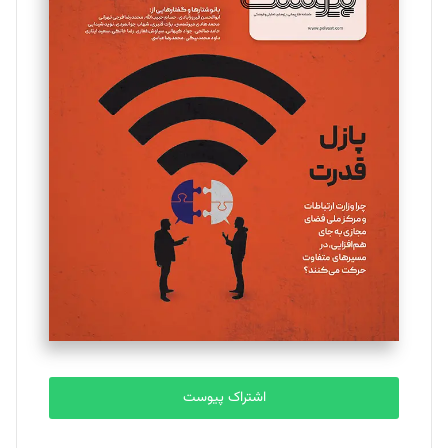
مینا پاکدل
تحریریه
یسنا امان‌پور
تحریریه
ملینا جعفری
تحریریه
مصطفی مسجدی آرانی
تحریریه
اشتراک پیوست
بابک نقاش