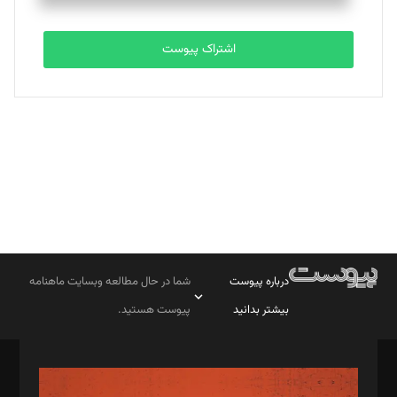
تحریریه
اشتراک پیوست
بابک نقاش
تحریریه
درباره پیوست
شما در حال مطالعه وبسایت ماهنامه
بیشتر بدانید
پیوست هستید.
صاحب امتیاز: موسسه پرسش (پویندگان راز ستاره شمال)
مدیر مسئول: محمدباقر اثنی‌عشری