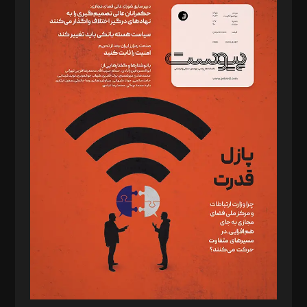
سردبیر: مهرک محمودی
دبیر تحریریه: میثم قاسمی
د‌بیر ناداستان: سمانه سمیع
د‌بیر خدمت و تجارت: ابوالفضل رجبی
د‌بیر حقوق فناوری: حسام‌الدین ایپکچی
د‌بیر پیوست جهان: مینا پاکدل
د‌بیر تحریریه آنلاین: بابک نقاش
تحریریه‌: مجتبی محمود‌ی، آرش برهمند، یسنا امان‌پور، سروش کرمیان،
مصطفی مسجدی آرانی، ابوالفضل رجبی، زهرا فکرانه، فائزه فتحی
رستمی،مصطفی باستان
ویرایش: نگار استاد‌‌آقا
طراح یونیفرم: مجید توکلی
فیلمبرداری و عکاسی: امیر شفیعی، مانی لطفی زاده
گرافیک و صفحه‌آرایی: سید‌سبحان‌علی ثابت
مد‌یر توسعه تجاری: کامبیز برید‌
امور مالی: شاپور رهبری، محمد‌ کاظمی‌نیا