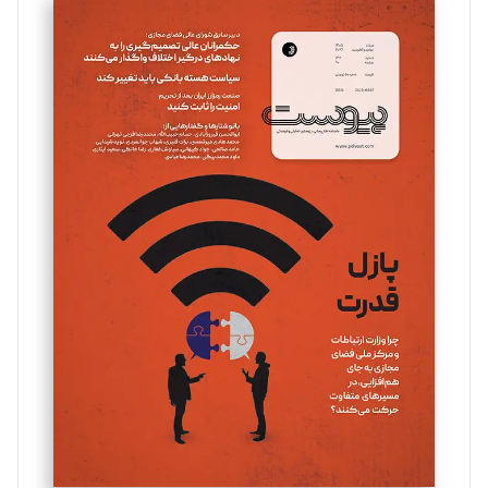
سروش کرمیان
تحریریه
مینا پاکدل
تحریریه
یسنا امان‌پور
تحریریه
ملینا جعفری
تحریریه
مصطفی مسجدی آرانی