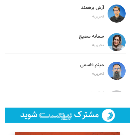
آرش برهمند
تحریریه
سمانه سمیع
تحریریه
میثم قاسمی
تحریریه
لیلا حنارود
تحریریه
فائزه فتحی رستمی
تحریریه