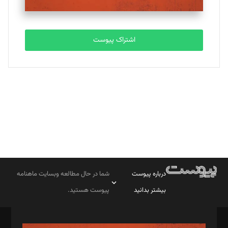
مصطفی مسجدی آرانی
تحریریه
اشتراک پیوست
بابک نقاش
تحریریه
درباره پیوست
شما در حال مطالعه وبسایت ماهنامه
بیشتر بدانید
پیوست هستید.
صاحب امتیاز: موسسه پرسش (پویندگان راز ستاره شمال)