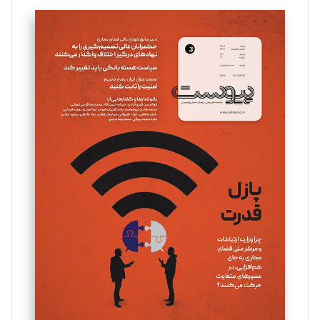
تحریریه
سروش کرمیان
تحریریه
مینا پاکدل
تحریریه
یسنا امان‌پور
تحریریه
ملینا جعفری
تحریریه