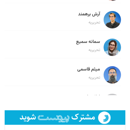
آرش برهمند
تحریریه
سمانه سمیع
تحریریه
میثم قاسمی
تحریریه
لیلا حنارود
تحریریه
فائزه فتحی رستمی