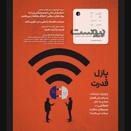
مدیر مسئول: محمدباقر اثنی‌عشری
سردبیر: مهرک محمودی
دبیر تحریریه: میثم قاسمی
د‌بیر ناداستان: سمانه سمیع
د‌بیر خدمت و تجارت: ابوالفضل رجبی
د‌بیر حقوق فناوری: حسام‌الدین ایپکچی
د‌بیر پیوست جهان: مینا پاکدل
د‌بیر تحریریه آنلاین: بابک نقاش
تحریریه‌: مجتبی محمود‌ی، آرش برهمند، یسنا امان‌پور، سروش کرمیان،
مصطفی مسجدی آرانی، ابوالفضل رجبی، زهرا فکرانه، فائزه فتحی
رستمی،مصطفی باستان
ویرایش: نگار استاد‌‌آقا
طراح یونیفرم: مجید توکلی
فیلمبرداری و عکاسی: امیر شفیعی، مانی لطفی زاده
گرافیک و صفحه‌آرایی: سید‌سبحان‌علی ثابت
مد‌یر توسعه تجاری: کامبیز برید‌