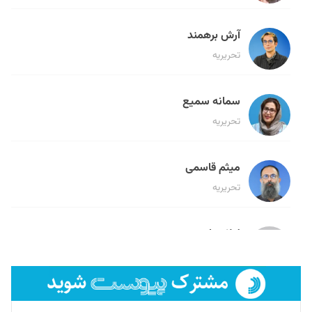
آرش برهمند
تحریریه
سمانه سمیع
تحریریه
میثم قاسمی
تحریریه
لیلا حنارود
تحریریه
فائزه فتحی رستمی