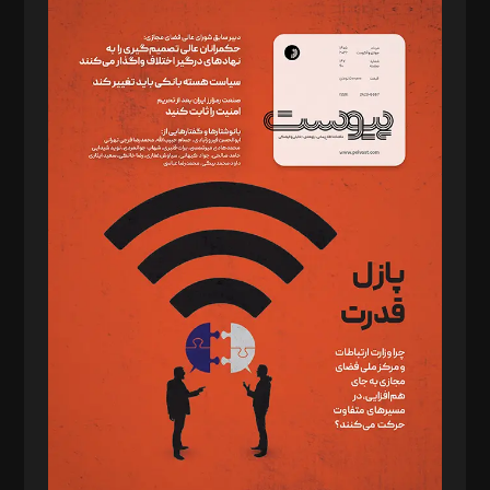
مدیر مسئول: محمدباقر اثنی‌عشری
سردبیر: مهرک محمودی
دبیر تحریریه: میثم قاسمی
د‌بیر ناداستان: سمانه سمیع
د‌بیر خدمت و تجارت: ابوالفضل رجبی
د‌بیر حقوق فناوری: حسام‌الدین ایپکچی
د‌بیر پیوست جهان: مینا پاکدل
د‌بیر تحریریه آنلاین: بابک نقاش
تحریریه‌: مجتبی محمود‌ی، آرش برهمند، یسنا امان‌پور، سروش کرمیان،
مصطفی مسجدی آرانی، ابوالفضل رجبی، زهرا فکرانه، فائزه فتحی
رستمی،مصطفی باستان
ویرایش: نگار استاد‌‌آقا
طراح یونیفرم: مجید توکلی
فیلمبرداری و عکاسی: امیر شفیعی، مانی لطفی زاده
گرافیک و صفحه‌آرایی: سید‌سبحان‌علی ثابت
مد‌یر توسعه تجاری: کامبیز برید‌