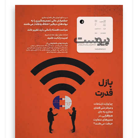
تحریریه
سروش کرمیان
تحریریه
مینا پاکدل
تحریریه
یسنا امان‌پور
تحریریه
ملینا جعفری
تحریریه