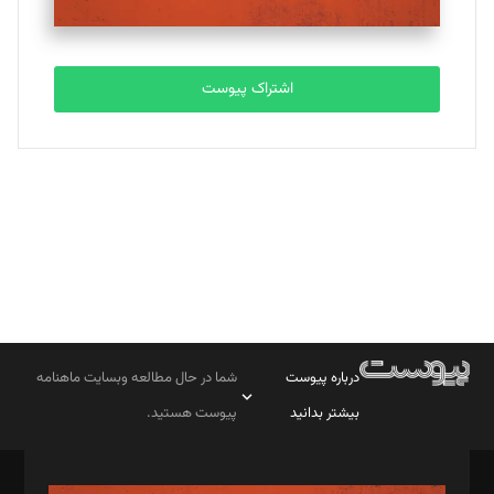
مصطفی مسجدی آرانی
تحریریه
اشتراک پیوست
بابک نقاش
تحریریه
درباره پیوست
شما در حال مطالعه وبسایت ماهنامه
بیشتر بدانید
پیوست هستید.
صاحب امتیاز: موسسه پرسش (پویندگان راز ستاره شمال)