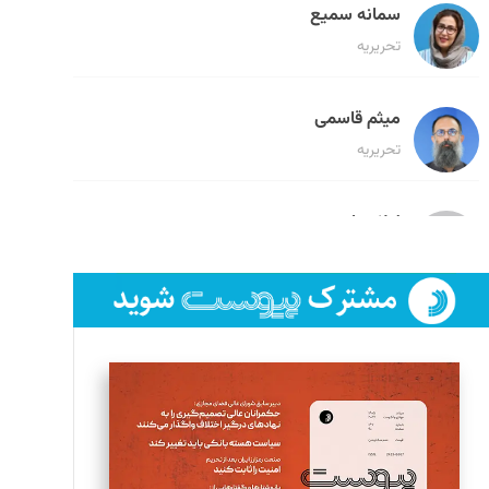
سمانه سمیع
تحریریه
میثم قاسمی
تحریریه
لیلا حنارود
تحریریه
فائزه فتحی رستمی
تحریریه
سروش کرمیان
تحریریه