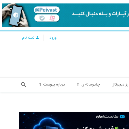
ورود
ثبت نام
رز دیجیتال
چندرسانه‌ای
درباره پیوست