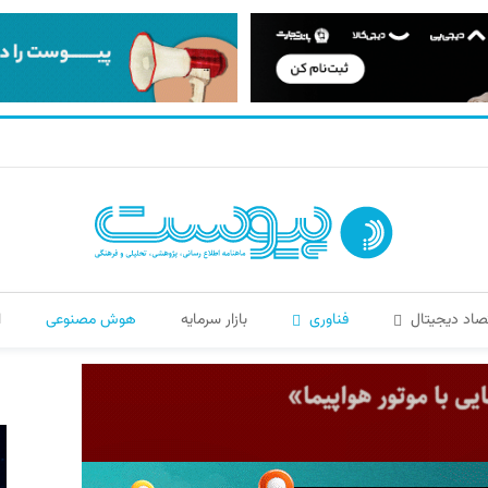
صاد دیجیتال
فناوری
بازار سرمایه
هوش مصنوعی
ا