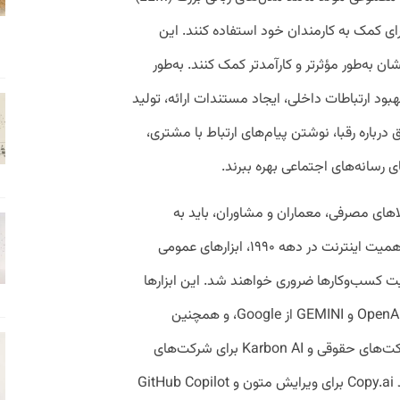
بزارهایی نظیر Midjourney و Runway برای کمک به کارمندان خود استفاده کنند. این
شان به‌طور مؤثرتر و کارآمدتر کمک کنند. به‌طور
 بهبود ارتباطات داخلی، ایجاد مستندات ارائه، تولید
رباره رقبا، نوشتن پیام‌های ارتباط با مشتری،
 رسانه‌های اجتماعی بهره ببرند.
لاهای مصرفی، معماران و مشاوران، باید به
استفاده از این ابزارها توجه کنند. مشابه با اهمیت اینترنت در دهه ۱۹۹۰، ابزارهای عمومی
ت کسب‌وکارها ضروری خواهند شد. این ابزارها
شامل مدل‌های عمومی مانند ChatGPT از OpenAI و GEMINI از Google، و همچنین
مدل‌های خاص صنعت مانند Alexi برای شرکت‌های حقوقی و Karbon AI برای شرکت‌های
حسابداری، و مدل‌های عملکردی خاص مانند Copy.ai برای ویرایش متون و GitHub Copilot