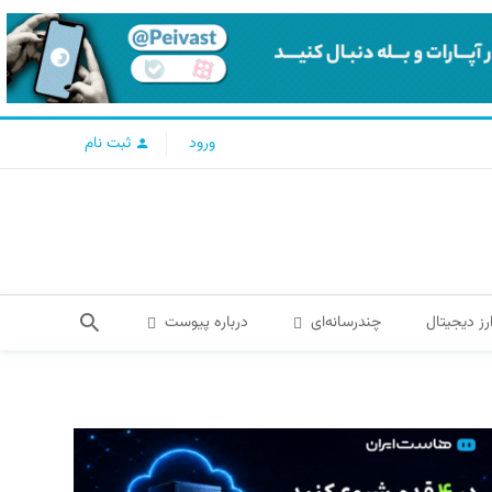
ورود
ثبت نام
رز دیجیتال
چندرسانه‌ای
درباره پیوست