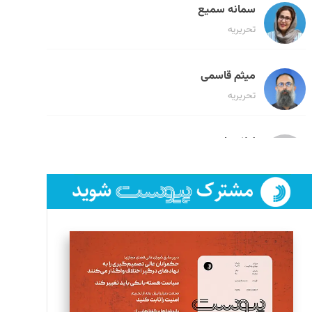
سمانه سمیع
تحریریه
میثم قاسمی
تحریریه
لیلا حنارود
تحریریه
فائزه فتحی رستمی
تحریریه
سروش کرمیان
تحریریه