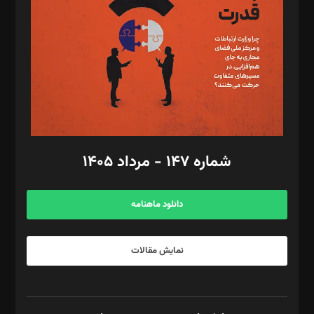
رستمی،مصطفی باستان
ویرایش: نگار استاد‌‌آقا
طراح یونیفرم: مجید توکلی
فیلمبرداری و عکاسی: امیر شفیعی، مانی لطفی زاده
گرافیک و صفحه‌آرایی: سید‌سبحان‌علی ثابت
مد‌یر توسعه تجاری: کامبیز برید‌
امور مالی: شاپور رهبری، محمد‌ کاظمی‌نیا
امور اد‌اری: راضیه محمود‌ی
شماره ۱۴۷ - مرداد ۱۴۰۵
مرکز تماس: ۰۲۱۴۲۸۲۴۰۰۰
آگهی و مشترکین: ۰۹۱۹۹۹۹۰۴۵۴
دانلود ماهنامه
نمایش مقالات