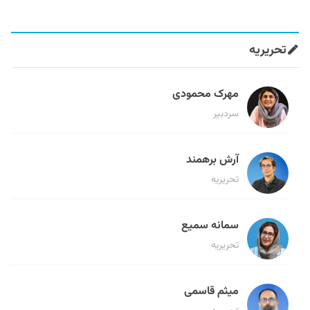
تحریریه
مهرک محمودی
سردبیر
آرش برهمند
تحریریه
سمانه سمیع
تحریریه
میثم قاسمی