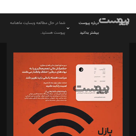
درباره پیوست
شما در حال مطالعه وبسایت ماهنامه
بیشتر بدانید
پیوست هستید.
صاحب امتیاز: موسسه پرسش (پویندگان راز ستاره شمال)
مدیر مسئول: محمدباقر اثنی‌عشری
سردبیر: مهرک محمودی
دبیر تحریریه: میثم قاسمی
د‌بیر ناداستان: سمانه سمیع
د‌بیر خدمت و تجارت: ابوالفضل رجبی
د‌بیر حقوق فناوری: حسام‌الدین ایپکچی
د‌بیر پیوست جهان: مینا پاکدل
د‌بیر تحریریه آنلاین: بابک نقاش
تحریریه‌: مجتبی محمود‌ی، آرش برهمند، یسنا امان‌پور، سروش کرمیان،
مصطفی مسجدی آرانی، ابوالفضل رجبی، زهرا فکرانه، فائزه فتحی