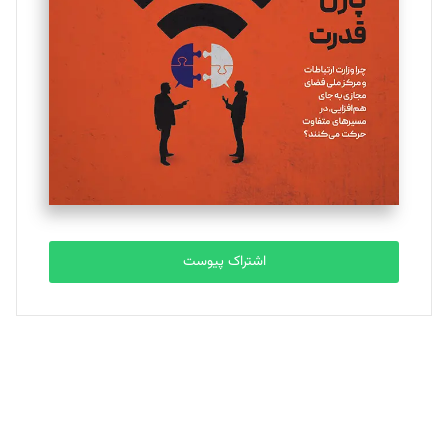
یسنا امان‌پور
تحریریه
ملینا جعفری
تحریریه
مصطفی مسجدی آرانی
تحریریه
اشتراک پیوست
بابک نقاش
تحریریه