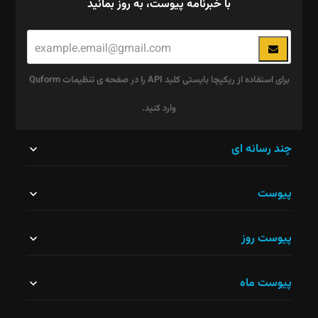
با خبرنامه پیوست، به روز بمانید
برای استفاده از ریکپچا بایستی کلید API را در صفحه ی تنظیمات Quform
وارد کنید.
این
چند رسانه ای
قسمت
پیوست
نباید
خالی
پیوست روز
رها
شود.
پیوست ماه