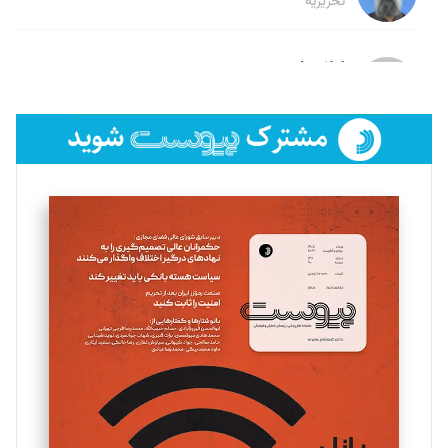
تحریریه
لیلا حنارود
تحریریه
فائزه فتحی رستمی
تحریریه
سروش کرمیان
تحریریه
مینا پاکدل
تحریریه