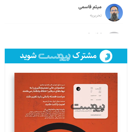
میثم قاسمی
تحریریه
لیلا حنارود
تحریریه
فائزه فتحی رستمی
تحریریه
سروش کرمیان
تحریریه
مینا پاکدل
تحریریه