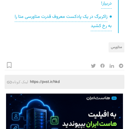
دربیار!
زاکربرگ در یک پادکست معروف قدرت متاورسی متا را
به رخ کشید
متاورس
https://pvst.ir/hkd
لینک کوتاه