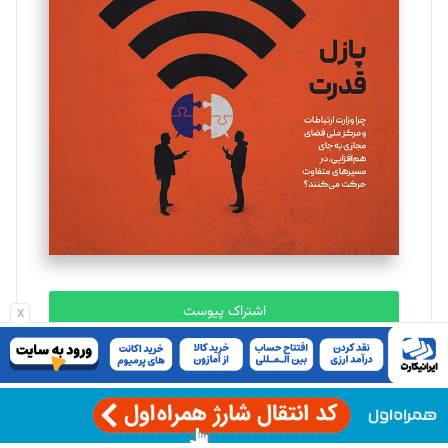
یسنا امان‌پور
تحریریه
ملینا جعفری
تحریریه
مصطفی مسجدی آرانی
تحریریه
اشتراک پیوست
x
بابک نقاش
تحریریه