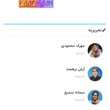
تحریریه
مهرک محمودی
سردبیر
آرش برهمند
تحریریه
سمانه سمیع
تحریریه