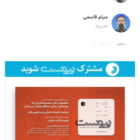
میثم قاسمی
تحریریه
لیلا حنارود
تحریریه
فائزه فتحی رستمی
تحریریه
سروش کرمیان
تحریریه
مینا پاکدل