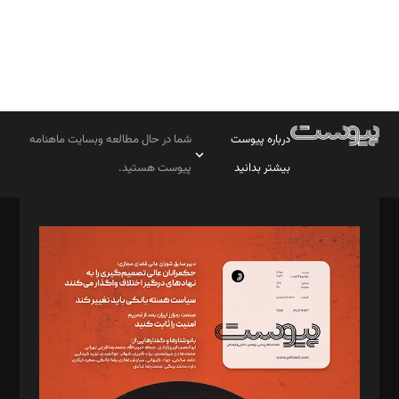
درباره پیوست
شما در حال مطالعه وبسایت ماهنامه
بیشتر بدانید
پیوست هستید.
صاحب امتیاز: موسسه پرسش (پویندگان راز ستاره شمال)
مدیر مسئول: محمدباقر اثنی‌عشری
سردبیر: مهرک محمودی
دبیر تحریریه: میثم قاسمی
د‌بیر ناداستان: سمانه سمیع
د‌بیر خدمت و تجارت: ابوالفضل رجبی
د‌بیر حقوق فناوری: حسام‌الدین ایپکچی
د‌بیر پیوست جهان: مینا پاکدل