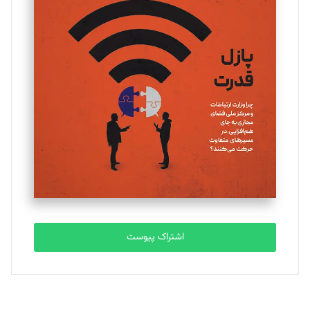
تحریریه
یسنا امان‌پور
تحریریه
ملینا جعفری
تحریریه
مصطفی مسجدی آرانی
تحریریه
اشتراک پیوست
بابک نقاش
تحریریه