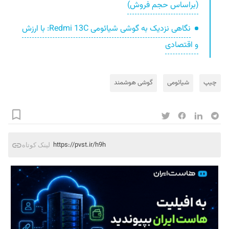
(براساس حجم فروش)
نگاهی نزدیک به گوشی شیائومی Redmi 13C: با ارزش
و اقتصادی
چیپ
شیائومی
گوشی هوشمند
https://pvst.ir/h9h
لینک کوتاه