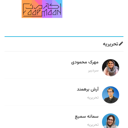
تحریریه
مهرک محمودی
سردبیر
آرش برهمند
تحریریه
سمانه سمیع
تحریریه