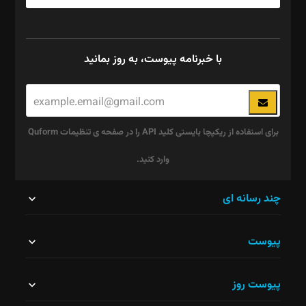
با خبرنامه پیوست، به روز بمانید
برای استفاده از ریکپچا بایستی کلید API را در صفحه ی تنظیمات Quform
وارد کنید.
این
چند رسانه ای
قسمت
پیوست
نباید
خالی
پیوست روز
رها