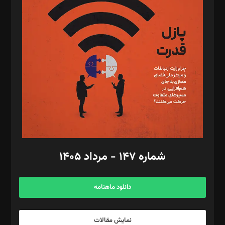
د‌بیر تحریریه آنلاین: بابک نقاش
تحریریه‌: مجتبی محمود‌ی، آرش برهمند، یسنا امان‌پور، سروش کرمیان،
مصطفی مسجدی آرانی، ابوالفضل رجبی، زهرا فکرانه، فائزه فتحی
رستمی،مصطفی باستان
ویرایش: نگار استاد‌‌آقا
طراح یونیفرم: مجید توکلی
فیلمبرداری و عکاسی: امیر شفیعی، مانی لطفی زاده
گرافیک و صفحه‌آرایی: سید‌سبحان‌علی ثابت
مد‌یر توسعه تجاری: کامبیز برید‌
امور مالی: شاپور رهبری، محمد‌ کاظمی‌نیا
امور اد‌اری: راضیه محمود‌ی
شماره ۱۴۷ - مرداد ۱۴۰۵
مرکز تماس: ۰۲۱۴۲۸۲۴۰۰۰
آگهی و مشترکین: ۰۹۱۹۹۹۹۰۴۵۴
دانلود ماهنامه
نمایش مقالات